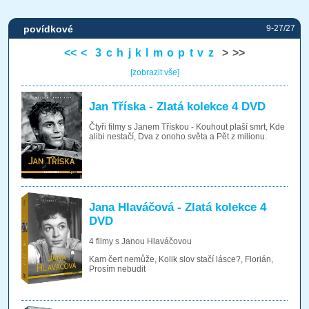
povídkové
9-27/27
<<
<
3
c
h
j
k
l
m
o
p
t
v
z
>
>>
[zobrazit vše]
Jan Tříska - Zlatá kolekce 4 DVD
Čtyři filmy s Janem Třískou - Kouhout plaší smrt, Kde
alibi nestačí, Dva z onoho světa a Pět z milionu.
Jana Hlaváčová - Zlatá kolekce 4
DVD
4 filmy s Janou Hlaváčovou
Kam čert nemůže, Kolik slov stačí lásce?, Florián,
Prosím nebudit