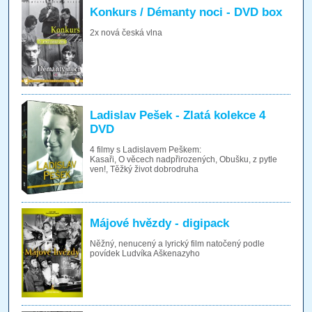
Konkurs / Démanty noci - DVD box
2x nová česká vlna
Ladislav Pešek - Zlatá kolekce 4
DVD
4 filmy s Ladislavem Peškem:
Kasaři, O věcech nadpřirozených, Obušku, z pytle
ven!, Těžký život dobrodruha
Májové hvězdy - digipack
Něžný, nenucený a lyrický film natočený podle
povídek Ludvíka Aškenazyho