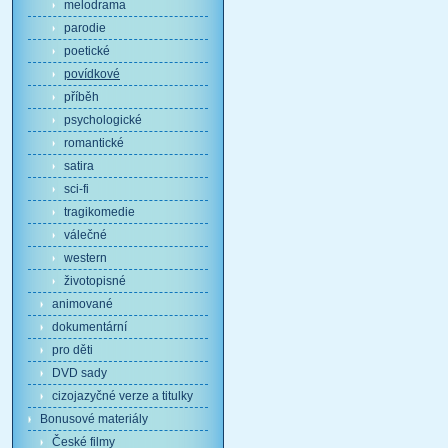
melodrama
parodie
poetické
povídkové
příběh
psychologické
romantické
satira
sci-fi
tragikomedie
válečné
western
životopisné
animované
dokumentární
pro děti
DVD sady
cizojazyčné verze a titulky
Bonusové materiály
České filmy