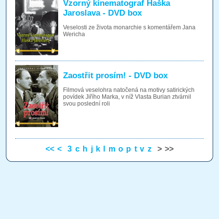
Vzorný kinematograf Haška
Jaroslava - DVD box
Veselosti ze života monarchie s komentářem Jana
Wericha
Zaostřit prosím! - DVD box
Filmová veselohra natočená na motivy satirických
povídek Jiřího Marka, v níž Vlasta Burian ztvárnil
svou poslední roli
<<
<
3
c
h
j
k
l
m
o
p
t
v
z
>
>>