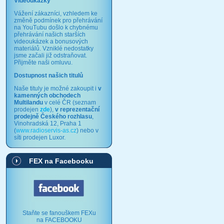
Videoukázky
Vážení zákazníci, vzhledem ke
změně podmínek pro přehrávání
na YouTubu došlo k chybnému
přehrávání našich starších
videoukázek a bonusových
materiálů. Vzniklé nedostatky
jsme začali již odstraňovat.
Přijměte naši omluvu.
Dostupnost našich titulů
Naše tituly je možné zakoupit i
v
kamenných obchodech
Multilandu
v celé ČR (seznam
prodejen
zde
),
v reprezentační
prodejně Českého rozhlasu
,
Vinohradská 12, Praha 1
(
www.radioservis-as.cz
) nebo v
síti prodejen Luxor.
FEX na Facebooku
Staňte se fanouškem FEXu
na FACEBOOKU