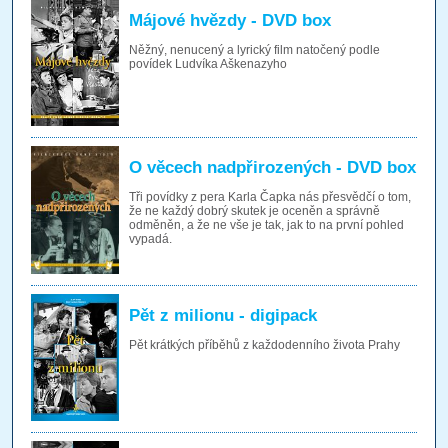
Májové hvězdy - DVD box
Něžný, nenucený a lyrický film natočený podle
povídek Ludvíka Aškenazyho
O věcech nadpřirozených - DVD box
Tři povídky z pera Karla Čapka nás přesvědčí o tom,
že ne každý dobrý skutek je oceněn a správně
odměněn, a že ne vše je tak, jak to na první pohled
vypadá.
Pět z milionu - digipack
Pět krátkých příběhů z každodenního života Prahy