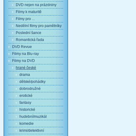
DVD nejen na prázdniny
Filmy k maturitě
Filmy pro ...
Nedělní filmy pro pamětníky
Poslední šance
Romantická řada
DVD Revue
Filmy na Blu-ray
Filmy na DVD
hrané české
drama
dětské/pohádky
dobrodružné
erotické
fantasy
historické
hudební/muzikál
komedie
krimi/detektivní