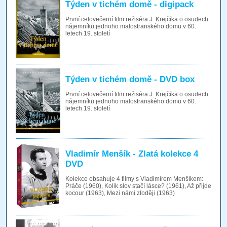
Týden v tichém domě - digipack
První celovečerní film režiséra J. Krejčíka o osudech
nájemníků jednoho malostranského domu v 60.
letech 19. století
Týden v tichém domě - DVD box
První celovečerní film režiséra J. Krejčíka o osudech
nájemníků jednoho malostranského domu v 60.
letech 19. století
Vladimír Menšík - Zlatá kolekce 4
DVD
Kolekce obsahuje 4 filmy s Vladimírem Menšíkem:
Práče (1960), Kolik slov stačí lásce? (1961), Až přijde
kocour (1963), Mezi námi zloději (1963)