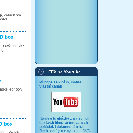
ou:
ip, Zámek pro
onika
VD box
ororovými prvky
Gogola
FEX na Youtube
x
Připojte se k nám, máme
vlastní kanál!
enské jednotky
Najdete tu
ukázky
z archivních
českých filmů
,
animovaných
D box
pohádek
i
dokumentárních
filmů
, které jsme vydali na DVD.
řího Krejčíka o