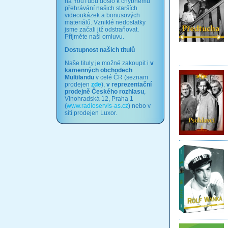
na YouTubu došlo k chybnému
přehrávání našich starších
videoukázek a bonusových
materiálů. Vzniklé nedostatky
jsme začali již odstraňovat.
Přijměte naši omluvu.
Dostupnost našich titulů
Naše tituly je možné zakoupit i
v
kamenných obchodech
Multilandu
v celé ČR (seznam
prodejen
zde
),
v reprezentační
prodejně Českého rozhlasu
,
Vinohradská 12, Praha 1
(
www.radioservis-as.cz
) nebo v
síti prodejen Luxor.