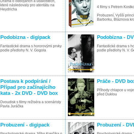
Drama o odbojářích a událostech,
které následovaly pro atentátu na
4 filmy s Petrem Kostk
Heydricha
Probuzení, Vyšší princ
Barborku, Bláznova kr
Podobizna - digipack
Podobizna - D
Fantastické drama s hororovými prvky
Fantastické drama s h
podle předlohy N. V. Gogola
podle předlohy N. V. 
Postava k podpírání /
Práče - DVD bo
Případ pro začínajícího
Příhody chlapce u voj
kata - 2x DVD - DVD box
před Duklou
Dvoudisk s filmy režiséra a scenáristy
Pavla Juráčka
Probuzení - digipack
Probuzení - DV
Psychologické drama Jiřího Krejčíka o
Psychologické drama Ji