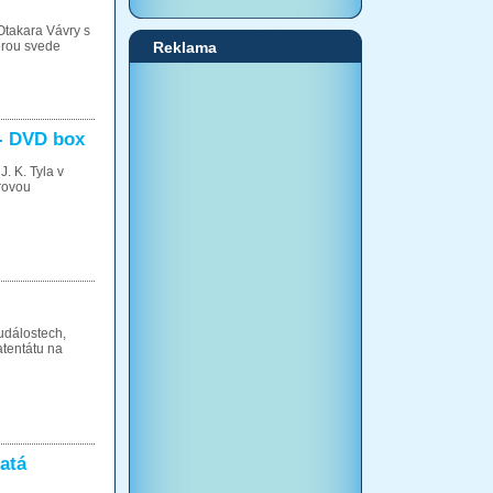
takara Vávry s
erou svede
Reklama
 - DVD box
. K. Tyla v
arovou
událostech,
atentátu na
latá