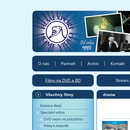
O nás
Partneři
Archiv
Kontakt
Filmy na DVD a BD
Stream.
Všechny filmy
drama
Kolekce filmů
Speciální edice
DVD nejen na prázdniny
Filmy k maturitě