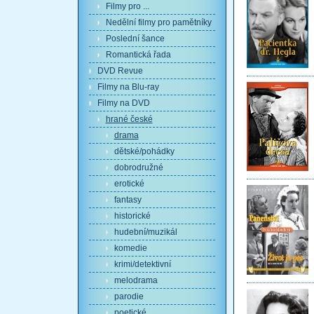
Filmy pro ...
Nedělní filmy pro pamětníky
Poslední šance
Romantická řada
DVD Revue
Filmy na Blu-ray
Filmy na DVD
hrané české
drama
dětské/pohádky
dobrodružné
erotické
fantasy
historické
hudební/muzikál
komedie
krimi/detektivní
melodrama
parodie
poetické