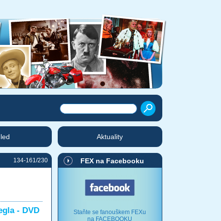
hled
Aktuality
134-161/230
FEX na Facebooku
egla - DVD
Staňte se fanouškem FEXu
na FACEBOOKU