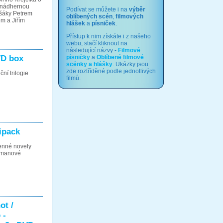
 nádhernou
Podívat se můžete i na
výběr
ešáky Petrem
oblíbených scén
,
filmových
m a Jiřím
hlášek
a
písniček
.
Přístup k nim získáte i z našeho
webu, stačí kliknout na
následující názvy -
Filmové
VD box
písničky
a
Oblíbené filmové
scénky a hlášky
. Ukázky jsou
zde roztříděné podle jednotlivých
ční trilogie
filmů.
ipack
enné novely
ujmanové
ot /
 -