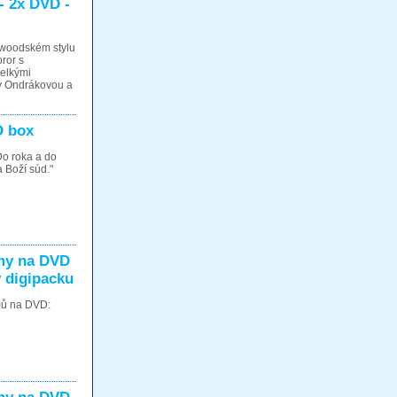
 - 2x DVD -
ywoodském stylu
oror s
velkými
ny Ondrákovou a
D box
Do roka a do
 Boží súd."
my na DVD
v digipacku
lmů na DVD: