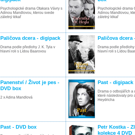
Psychologické drama Otakara Vávry s
Psychologické drama O
Adinou Mandlovou, kterou svede
Adinou Mandlovou, kt
záletný lékař
záletný lékař
Paličova dcera - digipack
Paličova dcera
Drama podle předlohy J. K. Tyla v
Drama podle předlohy J
hlavní roli s Lídou Baarovou
hlavní roli s Lídou Ba
Panenství / Život je pes -
Past - digipack
DVD box
Drama o odbojářích a 
které následovaly pro 
2 x Adina Mandlová
Heydricha
Past - DVD box
Petr Kostka - Z
kolekce 4 DVD