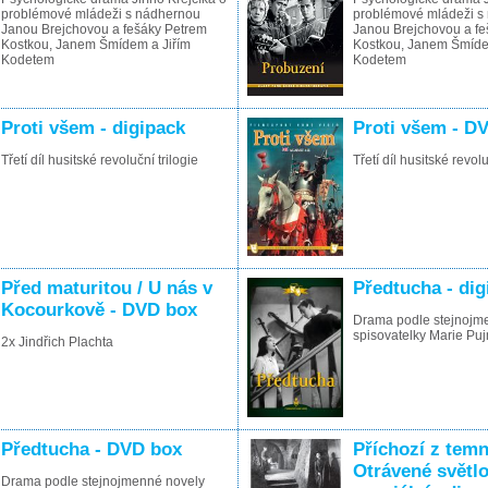
problémové mládeži s nádhernou
problémové mládeži s
Janou Brejchovou a fešáky Petrem
Janou Brejchovou a f
Kostkou, Janem Šmídem a Jiřím
Kostkou, Janem Šmíde
Kodetem
Kodetem
Proti všem - digipack
Proti všem - D
Třetí díl husitské revoluční trilogie
Třetí díl husitské revolu
Před maturitou / U nás v
Předtucha - dig
Kocourkově - DVD box
Drama podle stejnojm
spisovatelky Marie P
2x Jindřich Plachta
Předtucha - DVD box
Příchozí z temn
Otrávené světlo
Drama podle stejnojmenné novely