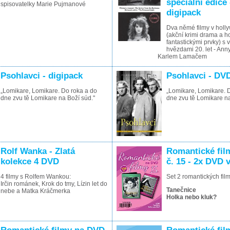
speciální edice
spisovatelky Marie Pujmanové
digipack
Dva němé filmy v holl
(akční krimi drama a h
fantastickými prvky) s 
hvězdami 20. let - An
Karlem Lamačem
Psohlavci - digipack
Psohlavci - DV
„Lomikare, Lomikare. Do roka a do
„Lomikare, Lomikare. 
dne zvu tě Lomikare na Boží súd."
dne zvu tě Lomikare na
Rolf Wanka - Zlatá
Romantické fil
kolekce 4 DVD
č. 15 - 2x DVD 
4 filmy s Rolfem Wankou:
Set 2 romantických fi
Irčin románek, Krok do tmy, Lízin let do
Tanečnice
nebe a Matka Kráčmerka
Holka nebo kluk?