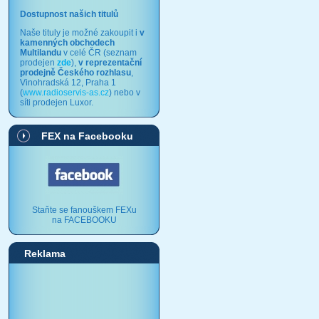
Dostupnost našich titulů
Naše tituly je možné zakoupit i
v
kamenných obchodech
Multilandu
v celé ČR (seznam
prodejen
zde
),
v reprezentační
prodejně Českého rozhlasu
,
Vinohradská 12, Praha 1
(
www.radioservis-as.cz
) nebo v
síti prodejen Luxor.
FEX na Facebooku
Staňte se fanouškem FEXu
na FACEBOOKU
Reklama