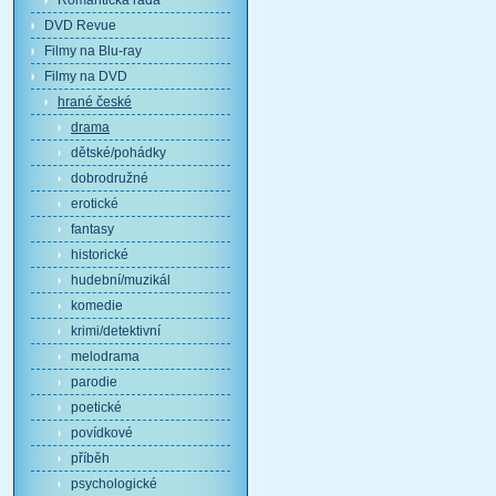
Romantická řada
DVD Revue
Filmy na Blu-ray
Filmy na DVD
hrané české
drama
dětské/pohádky
dobrodružné
erotické
fantasy
historické
hudební/muzikál
komedie
krimi/detektivní
melodrama
parodie
poetické
povídkové
příběh
psychologické