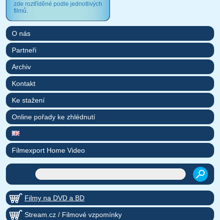
zde roztříděné podle jednotlivých
filmů.
O nás
Partneři
Archiv
Kontakt
Ke stažení
Online pořady ke zhlédnutí
Filmexport Home Video
Filmy na DVD a BD
Stream.cz / Filmové vzpomínky