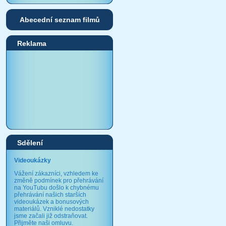
Abecední seznam filmů
Reklama
Sdělení
Videoukázky
Vážení zákazníci, vzhledem ke
změně podmínek pro přehrávání
na YouTubu došlo k chybnému
přehrávání našich starších
videoukázek a bonusových
materiálů. Vzniklé nedostatky
jsme začali již odstraňovat.
Přijměte naši omluvu.