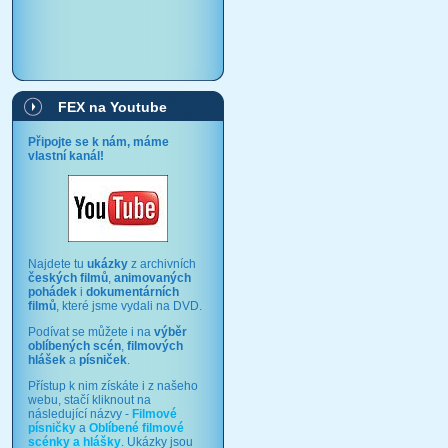
FEX na Youtube
Připojte se k nám, máme
vlastní kanál!
Najdete tu
ukázky
z archivních
českých filmů
,
animovaných
pohádek
i
dokumentárních
filmů
, které jsme vydali na DVD.
Podívat se můžete i na
výběr
oblíbených scén
,
filmových
hlášek
a
písniček
.
Přístup k nim získáte i z našeho
webu, stačí kliknout na
následující názvy -
Filmové
písničky
a
Oblíbené filmové
scénky a hlášky
. Ukázky jsou