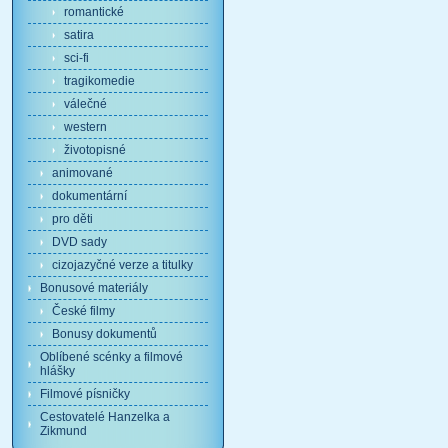
romantické
satira
sci-fi
tragikomedie
válečné
western
životopisné
animované
dokumentární
pro děti
DVD sady
cizojazyčné verze a titulky
Bonusové materiály
České filmy
Bonusy dokumentů
Oblíbené scénky a filmové
hlášky
Filmové písničky
Cestovatelé Hanzelka a
Zikmund