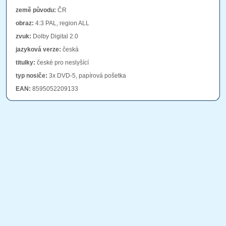
země původu:
ČR
obraz:
4:3 PAL, region ALL
zvuk:
Dolby Digital 2.0
jazyková verze:
česká
titulky:
české pro neslyšící
typ nosiče:
3x DVD-5, papírová pošetka
EAN:
8595052209133