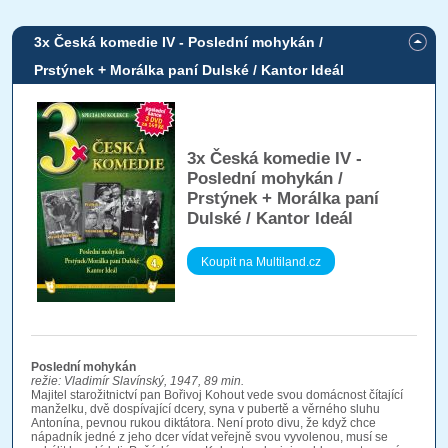
3x Česká komedie IV - Poslední mohykán /
Prstýnek + Morálka paní Dulské / Kantor Ideál
3x Česká komedie IV -
Poslední mohykán /
Prstýnek + Morálka paní
Dulské / Kantor Ideál
Koupit na Multiland.cz
Poslední mohykán
režie:
Vladimír Slavínský, 1947, 89 min.
Majitel starožitnictví pan Bořivoj Kohout vede svou domácnost čítající
manželku, dvě dospívající dcery, syna v pubertě a věrného sluhu
Antonína, pevnou rukou diktátora. Není proto divu, že když chce
nápadník jedné z jeho dcer vídat veřejně svou vyvolenou, musí se