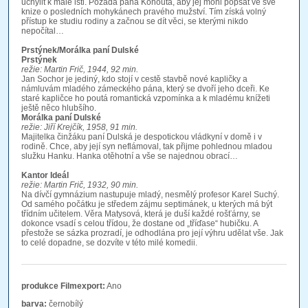
uchýlit k malé lsti. Požádá pana Kohouta, aby jej mohl popsat ve své
knize o posledních mohykánech pravého mužství. Tím získá volný
přístup ke studiu rodiny a začnou se dít věci, se kterými nikdo
nepočítal…
Prstýnek/Morálka paní Dulské
Prstýnek
režie: Martin Frič, 1944, 92 min.
Jan Sochor je jediný, kdo stojí v cestě stavbě nové kapličky a
námluvám mladého zámeckého pána, který se dvoří jeho dceři. Ke
staré kapličce ho poutá romantická vzpomínka a k mladému knížeti
ještě něco hlubšího.
Morálka paní Dulské
režie:
Jiří Krejčík, 1958, 91 min.
Majitelka činžáku paní Dulská je despotickou vládkyní v domě i v
rodině. Chce, aby její syn neflámoval, tak přijme pohlednou mladou
služku Hanku. Hanka otěhotní a vše se najednou obrací…
Kantor Ideál
režie:
Martin Frič, 1932, 90 min.
Na dívčí gymnázium nastupuje mladý, nesmělý profesor Karel Suchý.
Od samého počátku je středem zájmu septimánek, u kterých má být
třídním učitelem. Věra Matysová, která je duší každé rošťárny, se
dokonce vsadí s celou třídou, že dostane od „tříďase“ hubičku. A
přestože se sázka prozradí, je odhodlána pro její výhru udělat vše. Jak
to celé dopadne, se dozvíte v této milé komedii.
produkce Filmexport:
Ano
barva:
černobílý