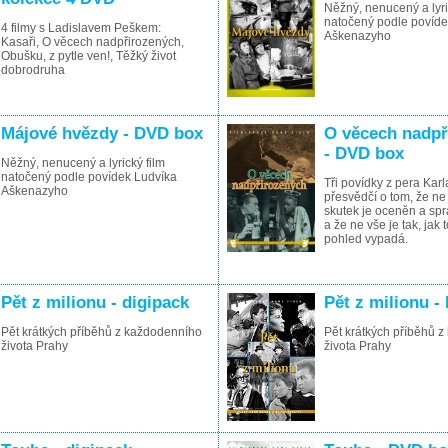
Něžný, nenucený a lyri
natočený podle povíde
4 filmy s Ladislavem Peškem:
Aškenazyho
Kasaři, O věcech nadpřirozených,
Obušku, z pytle ven!, Těžký život
dobrodruha
Májové hvězdy - DVD box
O věcech nadpř
- DVD box
Něžný, nenucený a lyrický film
natočený podle povídek Ludvíka
Tři povídky z pera Kar
Aškenazyho
přesvědčí o tom, že ne
skutek je oceněn a s
a že ne vše je tak, jak 
pohled vypadá.
Pět z milionu - digipack
Pět z milionu 
Pět krátkých příběhů z každodenního
Pět krátkých příběhů 
života Prahy
života Prahy