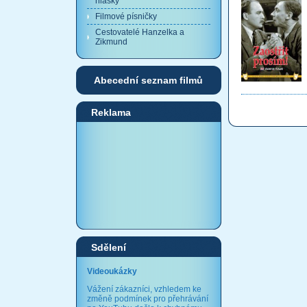
hlášky
Filmové písničky
Cestovatelé Hanzelka a
Zikmund
Abecední seznam filmů
Reklama
Sdělení
Videoukázky
Vážení zákazníci, vzhledem ke
změně podmínek pro přehrávání