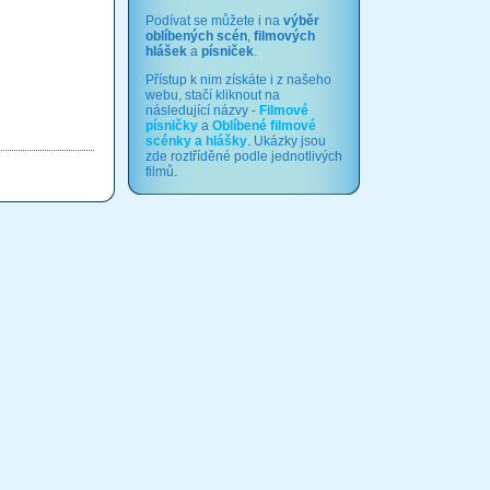
Podívat se můžete i na
výběr
oblíbených scén
,
filmových
hlášek
a
písniček
.
Přístup k nim získáte i z našeho
webu, stačí kliknout na
následující názvy -
Filmové
písničky
a
Oblíbené filmové
scénky a hlášky
. Ukázky jsou
zde roztříděné podle jednotlivých
filmů.