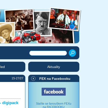
hled
Aktuality
15-27/27
FEX na Facebooku
- digipack
Staňte se fanouškem FEXu
na FACEBOOKU