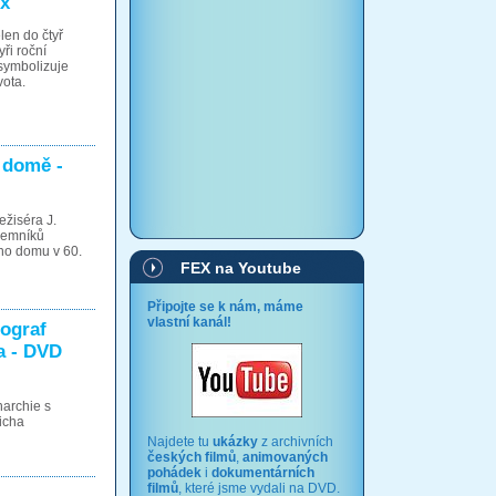
ox
len do čtyř
yři roční
 symbolizuje
vota.
 domě -
ežiséra J.
jemníků
ho domu v 60.
FEX na Youtube
Připojte se k nám, máme
vlastní kanál!
ograf
a - DVD
narchie s
icha
Najdete tu
ukázky
z archivních
českých filmů
,
animovaných
pohádek
i
dokumentárních
filmů
, které jsme vydali na DVD.