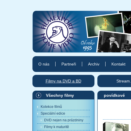
O nás
Partneři
Archiv
Kontakt
Filmy na DVD a BD
Stream.
Všechny filmy
povídkové
Kolekce filmů
Speciální edice
DVD nejen na prázdniny
Filmy k maturitě