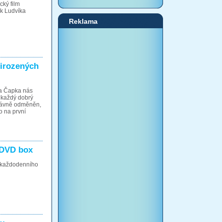
cký film
k Ludvíka
Reklama
irozených
la Čapka nás
 každý dobrý
právně odměněn,
to na první
- DVD box
z každodenního