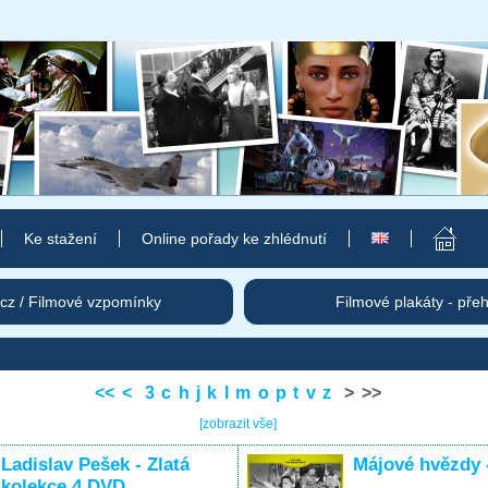
Ke stažení
Online pořady ke zhlédnutí
cz / Filmové vzpomínky
Filmové plakáty - pře
<<
<
3
c
h
j
k
l
m
o
p
t
v
z
>
>>
[zobrazit vše]
Ladislav Pešek - Zlatá
Májové hvězdy 
kolekce 4 DVD