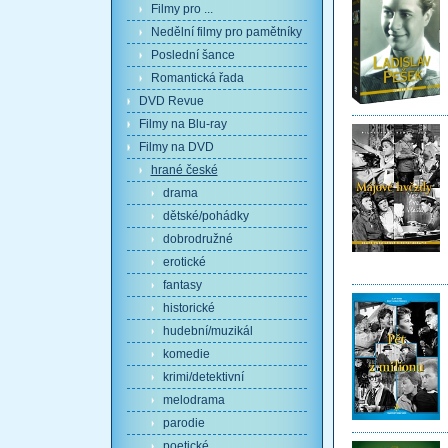
Filmy pro ...
Nedělní filmy pro pamětníky
Poslední šance
Romantická řada
DVD Revue
Filmy na Blu-ray
Filmy na DVD
hrané české
drama
dětské/pohádky
dobrodružné
erotické
fantasy
historické
hudební/muzikál
komedie
krimi/detektivní
melodrama
parodie
poetické