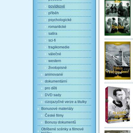
povídkové
příběh
psychologické
romantické
satira
sci-fi
tragikomedie
válečné
western
životopisné
animované
dokumentární
pro děti
DVD sady
cizojazyčné verze a titulky
Bonusové materiály
České filmy
Bonusy dokumentů
Oblíbené scénky a filmové