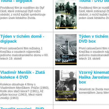
Touha - digipack
Touha - DVD b
Povídkový film je rozdělen do čtyř
Povídkový film je rozdě
částí, které zobrazují čtyři roční
částí, které zobrazují čt
období, z nichž každé symbolizuje
období, z nichž každé
jeden úsek lidského života.
jeden úsek lidského ži
Týden v tichém domě -
Týden v tichém
digipack
DVD box
První celovečerní film režiséra J.
První celovečerní film r
Krejčíka o osudech nájemníků
Krejčíka o osudech ná
jednoho malostranského domu v 60.
jednoho malostranské
letech 19. století
letech 19. století
Vladimír Menšík - Zlatá
Vzorný kinemat
kolekce 4 DVD
Haška Jaroslav
box
Kolekce obsahuje 4 filmy s
Vladimírem Menšíkem: Práče (1960),
Veselosti ze života mo
Kolik slov stačí lásce? (1961), Až
komentářem Jana Wer
přijde kocour (1963), Mezi námi
zloději (1963)