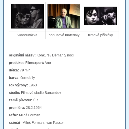
videoukázka
bonusové materiály
filmové píšničky
originální název:
Konkurs / Démanty noci
produkce Filmexport:
Ano
délka:
79 min.
barva:
černobílý
rok výroby:
1963
studio:
Filmové studio Barrandov
země původu:
ČR
premiéra:
28.2.1964
režie:
Miloš Forman
scénář:
Miloš Forman, Ivan Passer