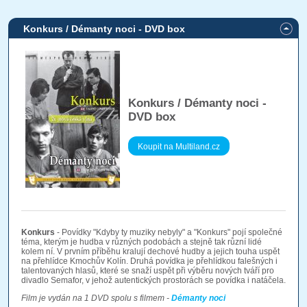
Konkurs / Démanty noci - DVD box
Konkurs / Démanty noci -
DVD box
Koupit na Multiland.cz
Konkurs
- Povídky "Kdyby ty muziky nebyly" a "Konkurs" pojí společné
téma, kterým je hudba v různých podobách a stejně tak různí lidé
kolem ní. V prvním příběhu kralují dechové hudby a jejich touha uspět
na přehlídce Kmochův Kolín. Druhá povídka je přehlídkou falešných i
talentovaných hlasů, které se snaží uspět při výběru nových tváří pro
divadlo Semafor, v jehož autentických prostorách se povídka i natáčela.
Film je vydán na 1 DVD spolu s filmem -
Démanty noci