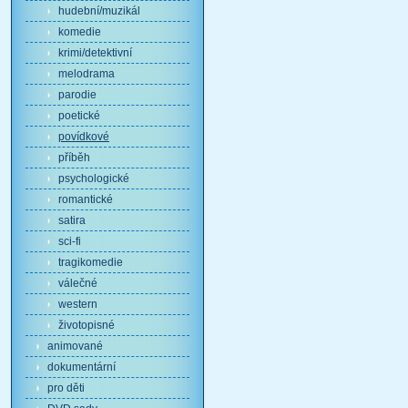
hudební/muzikál
komedie
krimi/detektivní
melodrama
parodie
poetické
povídkové
příběh
psychologické
romantické
satira
sci-fi
tragikomedie
válečné
western
životopisné
animované
dokumentární
pro děti