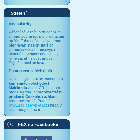
Sdělení
Videoukázky
Vážení zákazníci, vzhledem ke
změně podmínek pro přehrávání
na YouTubu došlo k chybnému
přehrávání našich starších
videoukázek a bonusových
materiálů. Vzniklé nedostatky
jsme začali již odstraňovat.
Přijměte naši omluvu.
Dostupnost našich titulů
Naše tituly je možné zakoupit i
v
kamenných obchodech
Multilandu
v celé ČR (seznam
prodejen
zde
),
v reprezentační
prodejně Českého rozhlasu
,
Vinohradská 12, Praha 1
(
www.radioservis-as.cz
) nebo v
síti prodejen Luxor.
FEX na Facebooku