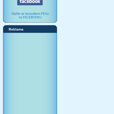
Staňte se fanouškem FEXu
na FACEBOOKU
Reklama