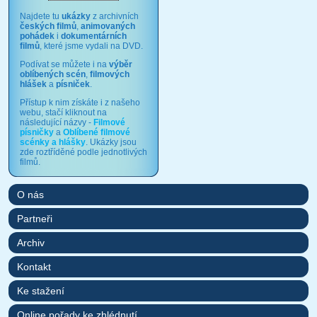
Najdete tu
ukázky
z archivních
českých filmů
,
animovaných
pohádek
i
dokumentárních
filmů
, které jsme vydali na DVD.
Podívat se můžete i na
výběr
oblíbených scén
,
filmových
hlášek
a
písniček
.
Přístup k nim získáte i z našeho
webu, stačí kliknout na
následující názvy -
Filmové
písničky
a
Oblíbené filmové
scénky a hlášky
. Ukázky jsou
zde roztříděné podle jednotlivých
filmů.
O nás
Partneři
Archiv
Kontakt
Ke stažení
Online pořady ke zhlédnutí