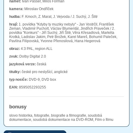
námět:
Ivan Passer, Miloš Forman
kamera:
Miroslav Ondříček
hudba:
F. Kmoch, Z. Marat, J. Vejvoda / J. Suchý, J. Šlitr
hrají:
1. povídka "Kdyby ty muziky nebyly" - Jan Vostrčil, František
Zeman, Vladimír Pucholt, Václav Blumentál, Jindřich Praveček / 2.
povídka "Konkurs" - Jiří Suchý, Jiří Šlitr, Věra Křesadlová, Markéta
Krotká, Ladislav Jakim, Petr Brožek, Karel Mareš, Bohumil Paleček,
Pavlína Filipovská, Yvonne Přenosilová, Hana Hegerová
obraz:
4:3 PAL, region ALL
zvuk:
Dolby Digital 2.0
jazyková verze:
česká
titulky:
české pro neslyšící, anglické
typ nosiče:
DVD-9, DVD box
EAN:
8595052293255
bonusy
slovo historika, fotografie, biografie a filmografie, soudobá
dokumentace, soudobá dokumentace na DVD-ROM, Film o filmu