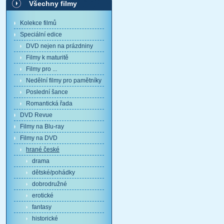
Všechny filmy
Kolekce filmů
Speciální edice
DVD nejen na prázdniny
Filmy k maturitě
Filmy pro ...
Nedělní filmy pro pamětníky
Poslední šance
Romantická řada
DVD Revue
Filmy na Blu-ray
Filmy na DVD
hrané české
drama
dětské/pohádky
dobrodružné
erotické
fantasy
historické