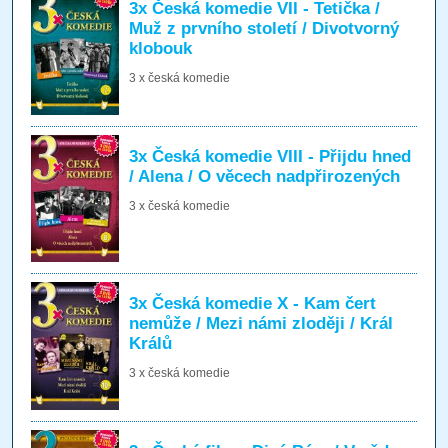
3x Česká komedie VII - Tetička /
Muž z prvního století / Divotvorný
klobouk
3 x česká komedie
3x Česká komedie VIII - Přijdu hned
/ Alena / O věcech nadpřirozených
3 x česká komedie
3x Česká komedie X - Kam čert
nemůže / Mezi námi zloději / Král
Králů
3 x česká komedie