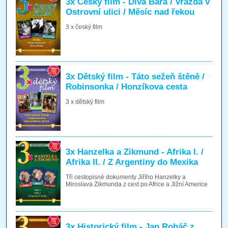
3x Český film - Divá Bára / Vražda v
Ostrovní ulici / Měsíc nad řekou
3 x český film
3x Dětský film - Táto sežeň štěně /
Robinsonka / Honzíkova cesta
3 x dětský film
3x Hanzelka a Zikmund - Afrika I. /
Afrika II. / Z Argentiny do Mexika
Tři cestopisné dokumenty Jiřího Hanzelky a
Miroslava Zikmunda z cest po Africe a Jižní Americe
3x Historický film - Jan Roháč z