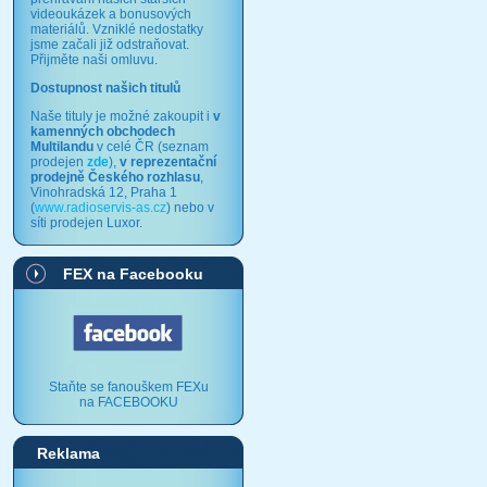
videoukázek a bonusových
materiálů. Vzniklé nedostatky
jsme začali již odstraňovat.
Přijměte naši omluvu.
Dostupnost našich titulů
Naše tituly je možné zakoupit i
v
kamenných obchodech
Multilandu
v celé ČR (seznam
prodejen
zde
),
v reprezentační
prodejně Českého rozhlasu
,
Vinohradská 12, Praha 1
(
www.radioservis-as.cz
) nebo v
síti prodejen Luxor.
FEX na Facebooku
Staňte se fanouškem FEXu
na FACEBOOKU
Reklama