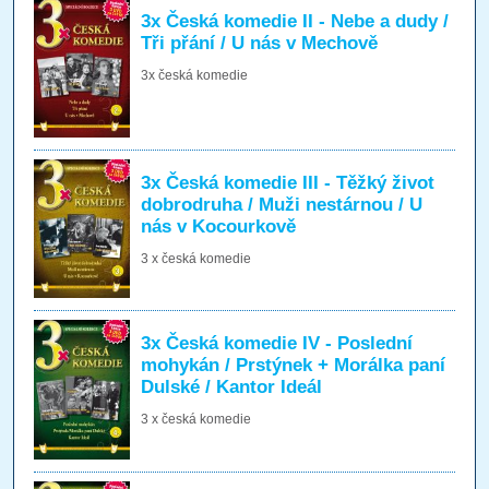
3x Česká komedie II - Nebe a dudy /
Tři přání / U nás v Mechově
3x česká komedie
3x Česká komedie III - Těžký život
dobrodruha / Muži nestárnou / U
nás v Kocourkově
3 x česká komedie
3x Česká komedie IV - Poslední
mohykán / Prstýnek + Morálka paní
Dulské / Kantor Ideál
3 x česká komedie