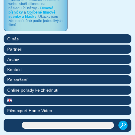
webu, stačí kliknout na
následující názvy -
Filmové
písničky
a
Oblíbené filmové
scénky a hlášky
. Ukázky jsou
zde roztříděné podle jednotlivých
filmů.
O nás
Partneři
Archiv
Kontakt
Ke stažení
Online pořady ke zhlédnutí
Filmexport Home Video