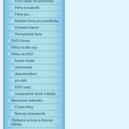
DVD nejen na prázdniny
Filmy k maturitě
Filmy pro ...
Nedělní filmy pro pamětníky
Poslední šance
Romantická řada
DVD Revue
Filmy na Blu-ray
Filmy na DVD
hrané české
animované
dokumentární
pro děti
DVD sady
cizojazyčné verze a titulky
Bonusové materiály
České filmy
Bonusy dokumentů
Oblíbené scénky a filmové
hlášky