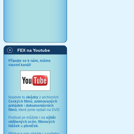
FEX na Youtube
Připojte se k nám, máme
vlastní kanál!
Najdete tu
ukázky
z archivních
českých filmů
,
animovaných
pohádek
i
dokumentárních
filmů
, které jsme vydali na DVD.
Podívat se můžete i na
výběr
oblíbených scén
,
filmových
hlášek
a
písniček
.
Přístup k nim získáte i z našeho