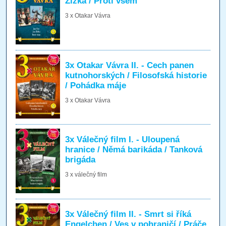
Žižka / Proti všem
3 x Otakar Vávra
3x Otakar Vávra II. - Cech panen
kutnohorských / Filosofská historie
/ Pohádka máje
3 x Otakar Vávra
3x Válečný film I. - Uloupená
hranice / Němá barikáda / Tanková
brigáda
3 x válečný film
3x Válečný film II. - Smrt si říká
Engelchen / Ves v pohraničí / Práče