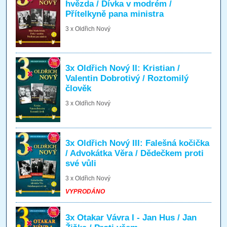
hvězda / Dívka v modrém /
Přítelkyně pana ministra
3 x Oldřich Nový
3x Oldřich Nový II: Kristian /
Valentin Dobrotivý / Roztomilý
člověk
3 x Oldřich Nový
3x Oldřich Nový III: Falešná kočička
/ Advokátka Věra / Dědečkem proti
své vůli
3 x Oldřich Nový
VYPRODÁNO
3x Otakar Vávra I - Jan Hus / Jan