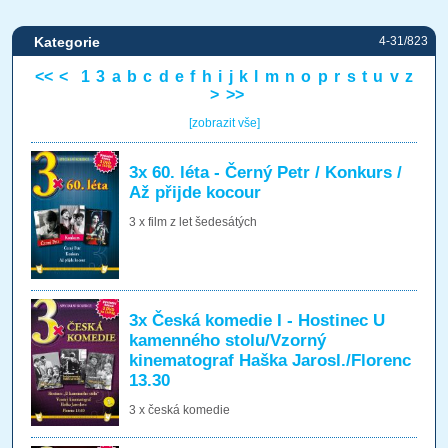
Kategorie
4-31/823
<<
<
1
3
a
b
c
d
e
f
h
i
j
k
l
m
n
o
p
r
s
t
u
v
z
>
>>
[zobrazit vše]
3x 60. léta - Černý Petr / Konkurs /
Až přijde kocour
3 x film z let šedesátých
3x Česká komedie I - Hostinec U
kamenného stolu/Vzorný
kinematograf Haška Jarosl./Florenc
13.30
3 x česká komedie