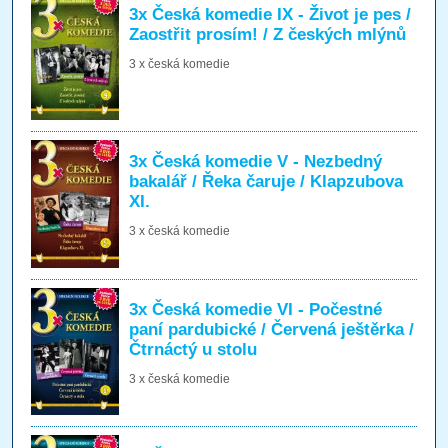
3x Česká komedie IX - Život je pes /
Zaostřit prosím! / Z českých mlýnů
3 x česká komedie
3x Česká komedie V - Nezbedný
bakalář / Řeka čaruje / Klapzubova
XI.
3 x česká komedie
3x Česká komedie VI - Počestné
paní pardubické / Červená ještěrka /
Čtrnáctý u stolu
3 x česká komedie