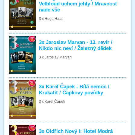
Velbloud uchem jehly / Mravnost
nade vše
3 x Hugo Haas
3x Jaroslav Marvan - 13. revír /
Nikdo nic neví / Železný dědek
3 x Jaroslav Marvan
3x Karel Čapek - Bílá nemoc /
Krakatit / Čapkovy povídky
3 x Karel Čapek
3x Oldřich Nový I: Hotel Modrá