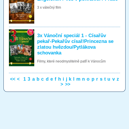
3 x válečný film
3x Vánoční speciál 1 - Císařův
pekař-Pekařův císař/Princezna se
zlatou hvězdou/Pytlákova
schovanka
Filmy, které neodmyslitelně patří k Vánocům
<<
<
1
3
a
b
c
d
e
f
h
i
j
k
l
m
n
o
p
r
s
t
u
v
z
>
>>