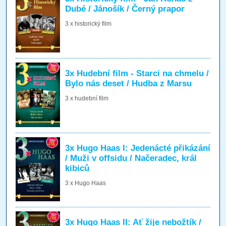
Dubé / Jánošík / Černý prapor
3 x historický film
3x Hudební film - Starci na chmelu /
Bylo nás deset / Hudba z Marsu
3 x hudební film
3x Hugo Haas I: Jedenácté přikázání
/ Muži v offsidu / Načeradec, král
kibiců
3 x Hugo Haas
3x Hugo Haas II: Ať žije nebožtík /