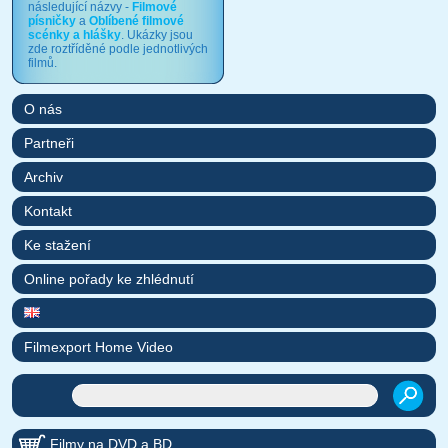
následující názvy -
Filmové
písničky
a
Oblíbené filmové
scénky a hlášky
. Ukázky jsou
zde roztříděné podle jednotlivých
filmů.
O nás
Partneři
Archiv
Kontakt
Ke stažení
Online pořady ke zhlédnutí
Filmexport Home Video
Filmy na DVD a BD