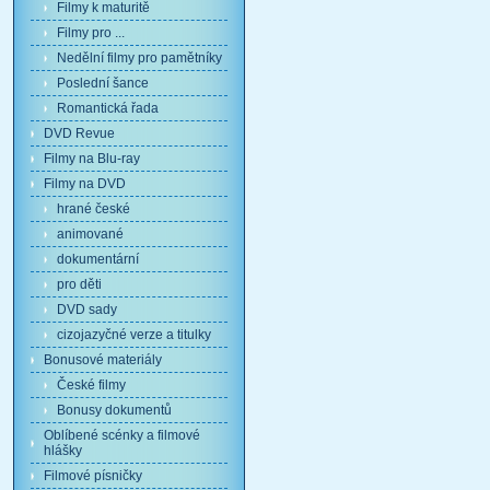
Filmy k maturitě
Filmy pro ...
Nedělní filmy pro pamětníky
Poslední šance
Romantická řada
DVD Revue
Filmy na Blu-ray
Filmy na DVD
hrané české
animované
dokumentární
pro děti
DVD sady
cizojazyčné verze a titulky
Bonusové materiály
České filmy
Bonusy dokumentů
Oblíbené scénky a filmové
hlášky
Filmové písničky