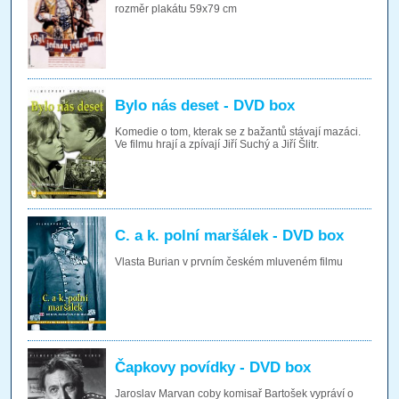
rozměr plakátu 59x79 cm
Bylo nás deset - DVD box
Komedie o tom, kterak se z bažantů stávají mazáci.
Ve filmu hrají a zpívají Jiří Suchý a Jiří Šlitr.
C. a k. polní maršálek - DVD box
Vlasta Burian v prvním českém mluveném filmu
Čapkovy povídky - DVD box
Jaroslav Marvan coby komisař Bartošek vypráví o