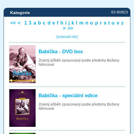
Kategorie
63-90/823
<<
<
1
3
a
b
c
d
e
f
h
i
j
k
l
m
n
o
p
r
s
t
u
v
z
>
>>
[zobrazit vše]
Babička - DVD box
Známý příběh zpracovaný podle předlohy Boženy
Němcové
Babička - speciální edice
Známý příběh zpracovaný podle předlohy Boženy
Němcové