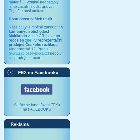
materiálů. Vzniklé nedostatky
jsme začali již odstraňovat.
Přijměte naši omluvu.
Dostupnost našich titulů
Naše tituly je možné zakoupit i
v
kamenných obchodech
Multilandu
v celé ČR (seznam
prodejen
zde
),
v reprezentační
prodejně Českého rozhlasu
,
Vinohradská 12, Praha 1
(
www.radioservis-as.cz
) nebo v
síti prodejen Luxor.
FEX na Facebooku
Staňte se fanouškem FEXu
na FACEBOOKU
Reklama