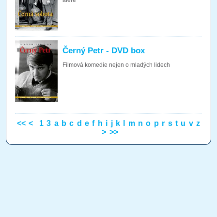
aféře
Černý Petr - DVD box
Filmová komedie nejen o mladých lidech
<<
<
1
3
a
b
c
d
e
f
h
i
j
k
l
m
n
o
p
r
s
t
u
v
z
>
>>