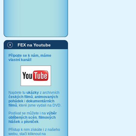
FEX na Youtube
Připojte se k nám, máme
vlastní kanál!
Najdete tu
ukázky
z archivních
českých filmů
,
animovaných
pohádek
i
dokumentárních
filmů
, které jsme vydali na DVD.
Podívat se můžete i na
výběr
oblíbených scén
,
filmových
hlášek
a
písniček
.
Přístup k nim získáte i z našeho
webu, stačí kliknout na