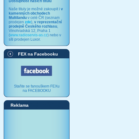
Dostupnost našich titulů
Naše tituly je možné zakoupit i
v
kamenných obchodech
Multilandu
v celé ČR (seznam
prodejen
zde
),
v reprezentační
prodejně Českého rozhlasu
,
Vinohradská 12, Praha 1
(
www.radioservis-as.cz
) nebo v
síti prodejen Luxor.
FEX na Facebooku
Staňte se fanouškem FEXu
na FACEBOOKU
Reklama