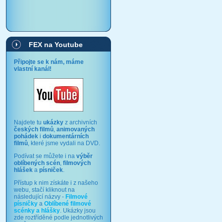
FEX na Youtube
Připojte se k nám, máme
vlastní kanál!
Najdete tu
ukázky
z archivních
českých filmů
,
animovaných
pohádek
i
dokumentárních
filmů
, které jsme vydali na DVD.
Podívat se můžete i na
výběr
oblíbených scén
,
filmových
hlášek
a
písniček
.
Přístup k nim získáte i z našeho
webu, stačí kliknout na
následující názvy -
Filmové
písničky
a
Oblíbené filmové
scénky a hlášky
. Ukázky jsou
zde roztříděné podle jednotlivých