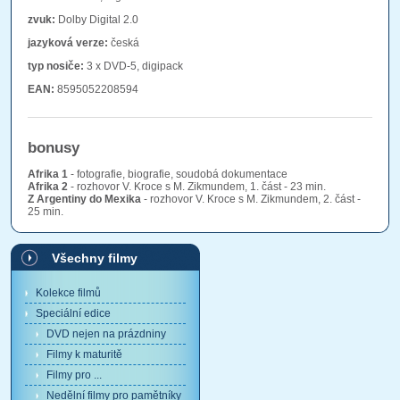
zvuk:
Dolby Digital 2.0
jazyková verze:
česká
typ nosiče:
3 x DVD-5, digipack
EAN:
8595052208594
bonusy
Afrika 1
- fotografie, biografie, soudobá dokumentace
Afrika 2
- rozhovor V. Kroce s M. Zikmundem, 1. část - 23 min.
Z Argentiny do Mexika
- rozhovor V. Kroce s M. Zikmundem, 2. část -
25 min.
Všechny filmy
Kolekce filmů
Speciální edice
DVD nejen na prázdniny
Filmy k maturitě
Filmy pro ...
Nedělní filmy pro pamětníky