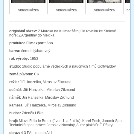
videoukázka
videoukázka
videoukázka
bonu
originální název:
Z Maroka na Kilimadžáro; Od rovníku ke Stolové
hoře; Z Argentiny do Mexika
produkce Filmexport:
Ano
barva:
černobílý/barevný
rok výroby:
1953
studio:
Studio populárně vědeckých a naučných filmů Gottwaldov
země původu:
ČR
režie:
Jiří Hanzelka, Miroslav Zikmund
scénář:
Jiří Hanzelka, Miroslav Zikmund
námět:
Jiří Hanzelka, Miroslav Zikmund
kamera:
Jiří Hanzelka, Miroslav Zikmund
hudba:
Zdeněk Liška
hrají:
Mluví: Felix le Breux (úvod 1. a 2. dílu), Karel Pech, Jaromír Spal,
Technická spolupráce: Jaroslav Novotný, Autor plakátů: F. Přikryl
obraz:
4:3 PAL, region ALL