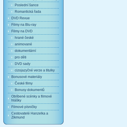
Poslední šance
Romantická řada
DVD Revue
Filmy na Blu-ray
Filmy na DVD
hrané české
animované
dokumentární
pro děti
DVD sady
cizojazyčné verze a titulky
Bonusové materiály
České filmy
Bonusy dokumentů
Oblíbené scénky a filmové
hlášky
Filmové písničky
Cestovatelé Hanzelka a
Zikmund