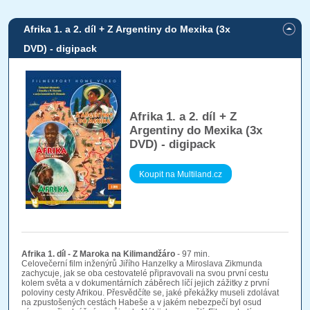
Afrika 1. a 2. díl + Z Argentiny do Mexika (3x
DVD) - digipack
Afrika 1. a 2. díl + Z
Argentiny do Mexika (3x
DVD) - digipack
Koupit na Multiland.cz
Afrika 1. díl - Z Maroka na Kilimandžáro
- 97 min.
Celovečerní film inženýrů Jiřího Hanzelky a Miroslava Zikmunda
zachycuje, jak se oba cestovatelé připravovali na svou první cestu
kolem světa a v dokumentárních záběrech líčí jejich zážitky z první
poloviny cesty Afrikou. Přesvědčíte se, jaké překážky museli zdolávat
na zpustošených cestách Habeše a v jakém nebezpečí byl osud