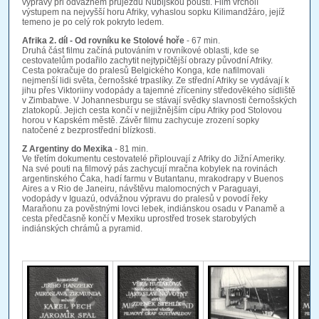
výpravy při odvážném průjezdu Núbijskou pouští. Film vrcholí
výstupem na nejvyšší horu Afriky, vyhaslou sopku Kilimandžáro, jejíž
temeno je po celý rok pokryto ledem.
Afrika 2. díl - Od rovníku ke Stolové hoře
- 67 min.
Druhá část filmu začíná putováním v rovníkové oblasti, kde se
cestovatelům podařilo zachytit nejtypičtější obrazy původní Afriky.
Cesta pokračuje do pralesů Belgického Konga, kde nafilmovali
nejmenší lidi světa, černošské trpaslíky. Ze střední Afriky se vydávají k
jihu přes Viktoriiny vodopády a tajemné zříceniny středověkého sídliště
v Zimbabwe. V Johannesburgu se stávají svědky slavnosti černošských
zlatokopů. Jejich cesta končí v nejjižnějším cípu Afriky pod Stolovou
horou v Kapském městě. Závěr filmu zachycuje zrození sopky
natočené z bezprostřední blízkosti.
Z Argentiny do Mexika
- 81 min.
Ve třetím dokumentu cestovatelé připlouvají z Afriky do Jižní Ameriky.
Na své pouti na filmový pás zachycují mračna kobylek na rovinách
argentinského Čaka, hadí farmu v Butantanu, mrakodrapy v Buenos
Aires a v Rio de Janeiru, návštěvu malomocných v Paraguayi,
vodopády v Iguazú, odvážnou výpravu do pralesů v povodí řeky
Maraňonu za pověstnými lovci lebek, indiánskou osadu v Panamě a
cesta předčasně končí v Mexiku uprostřed trosek starobylých
indiánských chrámů a pyramid.