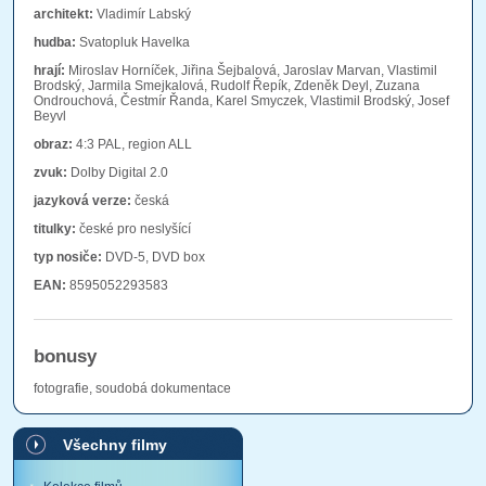
architekt:
Vladimír Labský
hudba:
Svatopluk Havelka
hrají:
Miroslav Horníček, Jiřina Šejbalová, Jaroslav Marvan, Vlastimil
Brodský, Jarmila Smejkalová, Rudolf Řepík, Zdeněk Deyl, Zuzana
Ondrouchová, Čestmír Řanda, Karel Smyczek, Vlastimil Brodský, Josef
Beyvl
obraz:
4:3 PAL, region ALL
zvuk:
Dolby Digital 2.0
jazyková verze:
česká
titulky:
české pro neslyšící
typ nosiče:
DVD-5, DVD box
EAN:
8595052293583
bonusy
fotografie, soudobá dokumentace
Všechny filmy