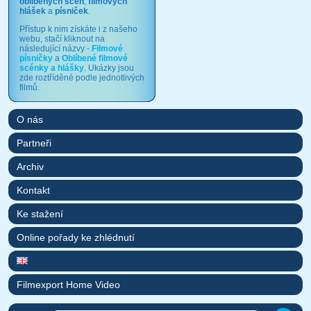
oblíbených scén
,
filmových
hlášek
a
písniček
.
Přístup k nim získáte i z našeho
webu, stačí kliknout na
následující názvy -
Filmové
písničky
a
Oblíbené filmové
scénky a hlášky
. Ukázky jsou
zde roztříděné podle jednotlivých
filmů.
O nás
Partneři
Archiv
Kontakt
Ke stažení
Online pořady ke zhlédnutí
Filmexport Home Video