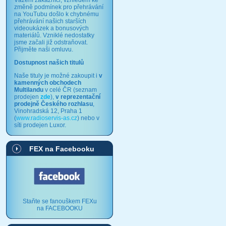
Vážení zákazníci, vzhledem ke
změně podmínek pro přehrávání
na YouTubu došlo k chybnému
přehrávání našich starších
videoukázek a bonusových
materiálů. Vzniklé nedostatky
jsme začali již odstraňovat.
Přijměte naši omluvu.
Dostupnost našich titulů
Naše tituly je možné zakoupit i
v
kamenných obchodech
Multilandu
v celé ČR (seznam
prodejen
zde
),
v reprezentační
prodejně Českého rozhlasu
,
Vinohradská 12, Praha 1
(
www.radioservis-as.cz
) nebo v
síti prodejen Luxor.
FEX na Facebooku
Staňte se fanouškem FEXu
na FACEBOOKU