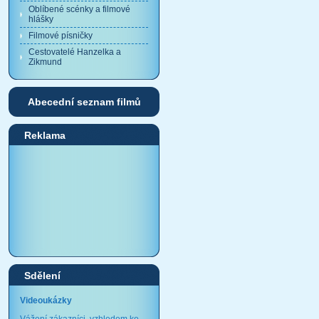
Oblíbené scénky a filmové
hlášky
Filmové písničky
Cestovatelé Hanzelka a
Zikmund
Abecední seznam filmů
Reklama
Sdělení
Videoukázky