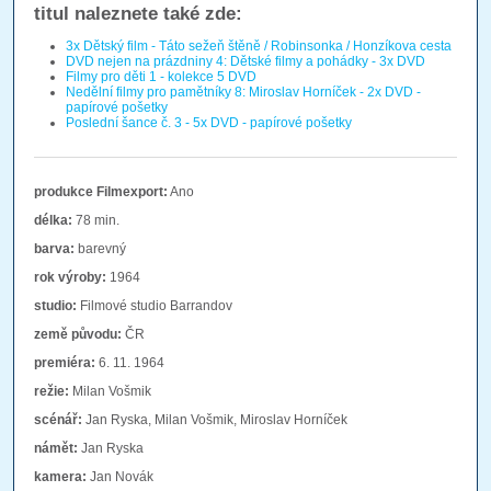
titul naleznete také zde:
3x Dětský film - Táto sežeň štěně / Robinsonka / Honzíkova cesta
DVD nejen na prázdniny 4: Dětské filmy a pohádky - 3x DVD
Filmy pro děti 1 - kolekce 5 DVD
Nedělní filmy pro pamětníky 8: Miroslav Horníček - 2x DVD -
papírové pošetky
Poslední šance č. 3 - 5x DVD - papírové pošetky
produkce Filmexport:
Ano
délka:
78 min.
barva:
barevný
rok výroby:
1964
studio:
Filmové studio Barrandov
země původu:
ČR
premiéra:
6. 11. 1964
režie:
Milan Vošmik
scénář:
Jan Ryska, Milan Vošmik, Miroslav Horníček
námět:
Jan Ryska
kamera:
Jan Novák