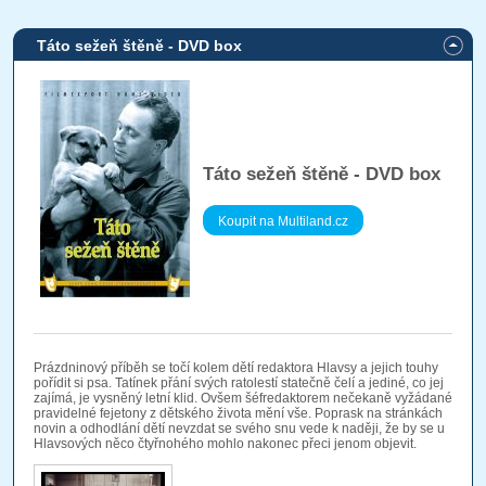
Táto sežeň štěně - DVD box
Táto sežeň štěně - DVD box
Koupit na Multiland.cz
Prázdninový příběh se točí kolem dětí redaktora Hlavsy a jejich touhy
pořídit si psa. Tatínek přání svých ratolestí statečně čelí a jediné, co jej
zajímá, je vysněný letní klid. Ovšem šéfredaktorem nečekaně vyžádané
pravidelné fejetony z dětského života mění vše. Poprask na stránkách
novin a odhodlání dětí nevzdat se svého snu vede k naději, že by se u
Hlavsových něco čtyřnohého mohlo nakonec přeci jenom objevit.