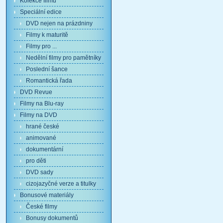
Kolekce filmů
Speciální edice
DVD nejen na prázdniny
Filmy k maturitě
Filmy pro ...
Nedělní filmy pro pamětníky
Poslední šance
Romantická řada
DVD Revue
Filmy na Blu-ray
Filmy na DVD
hrané české
animované
dokumentární
pro děti
DVD sady
cizojazyčné verze a titulky
Bonusové materiály
České filmy
Bonusy dokumentů