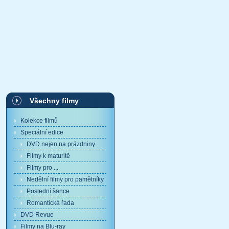
Všechny filmy
Kolekce filmů
Speciální edice
DVD nejen na prázdniny
Filmy k maturitě
Filmy pro ...
Nedělní filmy pro pamětníky
Poslední šance
Romantická řada
DVD Revue
Filmy na Blu-ray