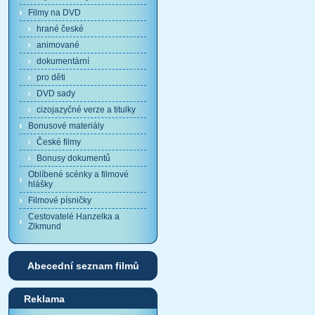
Filmy na DVD
hrané české
animované
dokumentární
pro děti
DVD sady
cizojazyčné verze a titulky
Bonusové materiály
České filmy
Bonusy dokumentů
Oblíbené scénky a filmové
hlášky
Filmové písničky
Cestovatelé Hanzelka a
Zikmund
Abecední seznam filmů
Reklama