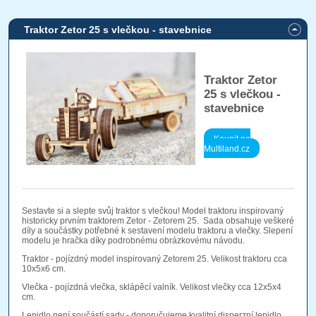
Traktor Zetor 25 s vlečkou - stavebnice
Traktor Zetor
25 s vlečkou -
stavebnice
Koupit na
Multiland.cz
Sestavte si a slepte svůj traktor s vlečkou! Model traktoru inspirovaný
historicky prvním traktorem Zetor - Zetorem 25. Sada obsahuje veškeré
díly a součástky potřebné k sestavení modelu traktoru a vlečky. Slepení
modelu je hračka díky podrobnému obrázkovému návodu.
Traktor - pojízdný model inspirovaný Zetorem 25. Velikost traktoru cca
10x5x6 cm.
Vlečka - pojízdná vlečka, sklápěcí valník. Velikost vlečky cca 12x5x4
cm.
Lepidlo není součástí sady - doporučujeme kvalitní disperzní lepidlo