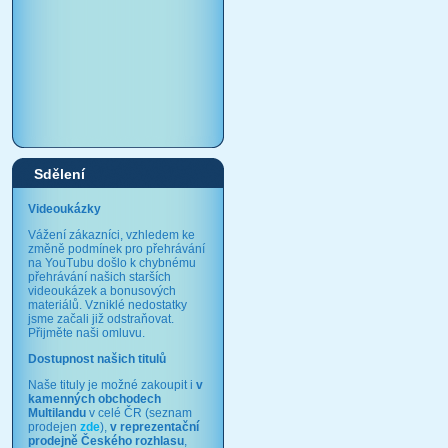
Sdělení
Videoukázky
Vážení zákazníci, vzhledem ke
změně podmínek pro přehrávání
na YouTubu došlo k chybnému
přehrávání našich starších
videoukázek a bonusových
materiálů. Vzniklé nedostatky
jsme začali již odstraňovat.
Přijměte naši omluvu.
Dostupnost našich titulů
Naše tituly je možné zakoupit i
v
kamenných obchodech
Multilandu
v celé ČR (seznam
prodejen
zde
),
v reprezentační
prodejně Českého rozhlasu
,