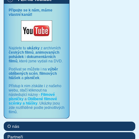
Připojte se k nám, máme
vlastní kanál!
Najdete tu
ukázky
z archivních
českých filmů
,
animovaných
pohádek
i
dokumentárních
filmů
, které jsme vydali na DVD.
Podívat se můžete i na
výběr
oblíbených scén
,
filmových
hlášek
a
písniček
.
Přístup k nim získáte i z našeho
webu, stačí kliknout na
následující názvy -
Filmové
písničky
a
Oblíbené filmové
scénky a hlášky
. Ukázky jsou
zde roztříděné podle jednotlivých
filmů.
O nás
Partneři