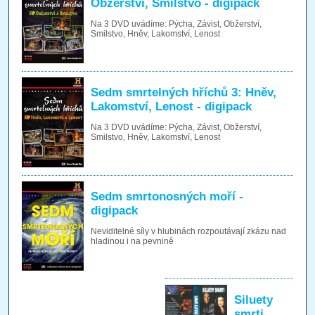
Obžerství, Smilstvo - digipack
Na 3 DVD uvádíme: Pýcha, Závist, Obžerství,
Smilstvo, Hněv, Lakomství, Lenost
Sedm smrtelných hříchů 3: Hněv,
Lakomství, Lenost - digipack
Na 3 DVD uvádíme: Pýcha, Závist, Obžerství,
Smilstvo, Hněv, Lakomství, Lenost
Sedm smrtonosných moří -
digipack
Neviditelné síly v hlubinách rozpoutávají zkázu nad
hladinou i na pevnině
Siluety
smrti