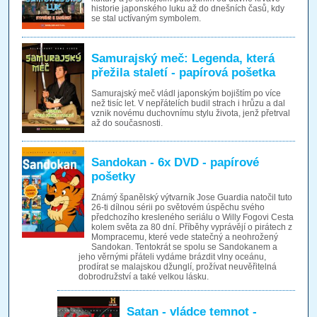
historie japonského luku až do dnešních časů, kdy
se stal uctívaným symbolem.
Samurajský meč: Legenda, která
přežila staletí - papírová pošetka
Samurajský meč vládl japonským bojištím po více
než tisíc let. V nepřátelích budil strach i hrůzu a dal
vznik novému duchovnímu stylu života, jenž přetrval
až do současnosti.
Sandokan - 6x DVD - papírové
pošetky
Známý španělský výtvarník Jose Guardia natočil tuto
26-ti dílnou sérii po světovém úspěchu svého
předchozího kresleného seriálu o Willy Fogovi Cesta
kolem světa za 80 dní. Příběhy vyprávějí o pirátech z
Mompracemu, které vede statečný a neohrožený
Sandokan. Tentokrát se spolu se Sandokanem a
jeho věrnými přáteli vydáme brázdit vlny oceánu,
prodírat se malajskou džunglí, prožívat neuvěřitelná
dobrodružství a také velkou lásku.
Satan - vládce temnot -