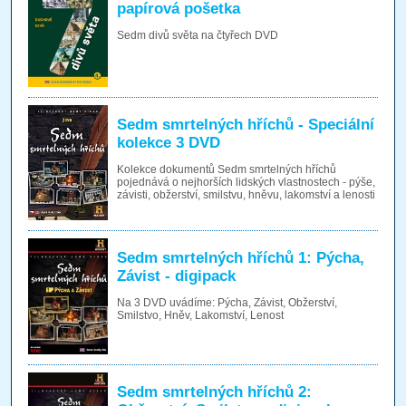
papírová pošetka
Sedm divů světa na čtyřech DVD
Sedm smrtelných hříchů - Speciální
kolekce 3 DVD
Kolekce dokumentů Sedm smrtelných hříchů
pojednává o nejhorších lidských vlastnostech - pýše,
závisti, obžerství, smilstvu, hněvu, lakomství a lenosti
Sedm smrtelných hříchů 1: Pýcha,
Závist - digipack
Na 3 DVD uvádíme: Pýcha, Závist, Obžerství,
Smilstvo, Hněv, Lakomství, Lenost
Sedm smrtelných hříchů 2: