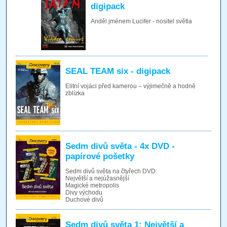
digipack
Anděl jménem Lucifer - nositel světla
SEAL TEAM six - digipack
Elitní vojáci před kamerou – výjimečně a hodně
zblízka
Sedm divů světa - 4x DVD -
papírové pošetky
Sedm divů světa na čtyřech DVD:
Největší a nejúžasnější
Magické metropolis
Divy východu
Duchové divů
Sedm divů světa 1: Největší a