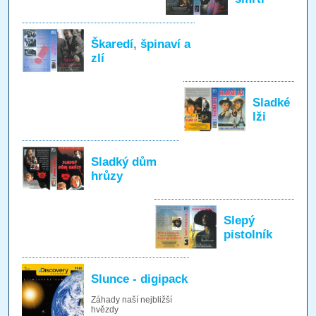
Škaredí, špinaví a
zlí
Sladké
lži
Sladký dům
hrůzy
Slepý
pistolník
Slunce - digipack
Záhady naší nejbližší
hvězdy