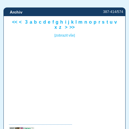
Archiv
387-414/574
<<
<
3
a
b
c
d
e
f
g
h
i
j
k
l
m
n
o
p
r
s
t
u
v
x
z
>
>>
[zobrazit vše]