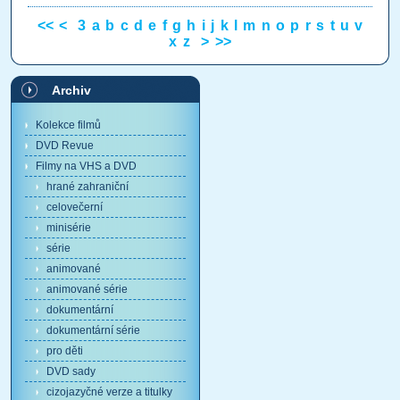
<<
<
3
a
b
c
d
e
f
g
h
i
j
k
l
m
n
o
p
r
s
t
u
v
x
z
>
>>
Archiv
Kolekce filmů
DVD Revue
Filmy na VHS a DVD
hrané zahraniční
celovečerní
minisérie
série
animované
animované série
dokumentární
dokumentární série
pro děti
DVD sady
cizojazyčné verze a titulky