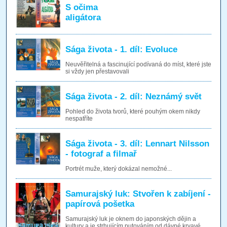
S očima
aligátora
Sága života - 1. díl: Evoluce
Neuvěřitelná a fascinující podívaná do míst, které jste
si vždy jen přestavovali
Sága života - 2. díl: Neznámý svět
Pohled do života tvorů, které pouhým okem nikdy
nespatříte
Sága života - 3. díl: Lennart Nilsson
- fotograf a filmař
Portrét muže, který dokázal nemožné...
Samurajský luk: Stvořen k zabíjení -
papírová pošetka
Samurajský luk je oknem do japonských dějin a
kultury a je strhujícím putováním od dávné krvavé