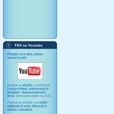
FEX na Youtube
Připojte se k nám, máme
vlastní kanál!
Najdete tu
ukázky
z archivních
českých filmů
,
animovaných
pohádek
i
dokumentárních
filmů
, které jsme vydali na DVD.
Podívat se můžete i na
výběr
oblíbených scén
,
filmových
hlášek
a
písniček
.