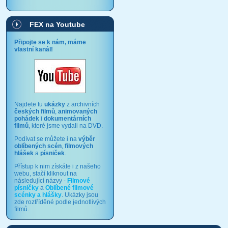
FEX na Youtube
Připojte se k nám, máme
vlastní kanál!
Najdete tu
ukázky
z archivních
českých filmů
,
animovaných
pohádek
i
dokumentárních
filmů
, které jsme vydali na DVD.
Podívat se můžete i na
výběr
oblíbených scén
,
filmových
hlášek
a
písniček
.
Přístup k nim získáte i z našeho
webu, stačí kliknout na
následující názvy -
Filmové
písničky
a
Oblíbené filmové
scénky a hlášky
. Ukázky jsou
zde roztříděné podle jednotlivých
filmů.