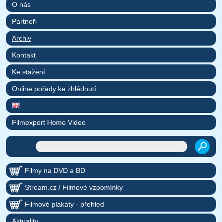
O nás
Partneři
Archiv
Kontakt
Ke stažení
Online pořady ke zhlédnutí
Filmexport Home Video
Filmy na DVD a BD
Stream.cz / Filmové vzpomínky
Filmové plakáty - přehled
Aktuality