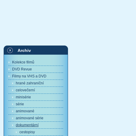
Archiv
Kolekce filmů
DVD Revue
Filmy na VHS a DVD
hrané zahraniční
celovečerní
minisérie
série
animované
animované série
dokumentární
cestopisy