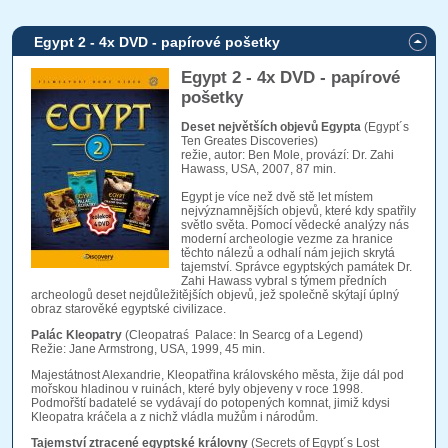
Egypt 2 - 4x DVD - papírové pošetky
Egypt 2 - 4x DVD - papírové
pošetky
Deset největších objevů Egypta
(Egypt´s
Ten Greates Discoveries)
režie, autor: Ben Mole, provází: Dr. Zahi
Hawass, USA, 2007, 87 min.
Egypt je více než dvě stě let místem
nejvýznamnějších objevů, které kdy spatřily
světlo světa. Pomocí vědecké analýzy nás
moderní archeologie vezme za hranice
těchto nálezů a odhalí nám jejich skrytá
tajemství. Správce egyptských památek Dr.
Zahi Hawass vybral s týmem předních
archeologů deset nejdůležitějších objevů, jež společně skýtají úplný
obraz starověké egyptské civilizace.
Palác Kleopatry
(Cleopatraś Palace: In Searcg of a Legend)
Režie: Jane Armstrong, USA, 1999, 45 min.
Majestátnost Alexandrie, Kleopatřina královského města, žije dál pod
mořskou hladinou v ruinách, které byly objeveny v roce 1998.
Podmořští badatelé se vydávají do potopených komnat, jimiž kdysi
Kleopatra kráčela a z nichž vládla mužům i národům.
Tajemství ztracené egyptské královny
(Secrets of Egypt´s Lost