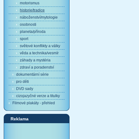
motorismus
historie/tradice
náboženství/mytologie
osobnosti
planeta/příroda
sport
světové konflikty a války
věda a technika/vesmír
záhady a mystéria
zdraví a poradenství
dokumentární série
pro děti
DVD sady
cizojazyčné verze a titulky
Filmové plakáty - přehled
Reklama