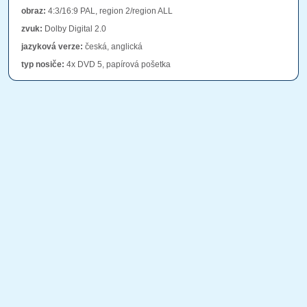
obraz:
4:3/16:9 PAL, region 2/region ALL
zvuk:
Dolby Digital 2.0
jazyková verze:
česká, anglická
typ nosiče:
4x DVD 5, papírová pošetka