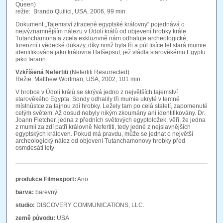
Queen)
režie: Brando Quilici, USA, 2006, 99 min.
Dokument „Tajemství ztracené egyptské královny“ pojednává o
nejvýznamnějším nálezu v Údolí králů od objevení hrobky krále
Tutanchamona a zcela exkluzivně nám odhaluje archeologické,
forenzní i vědecké důkazy, díky nimž byla tři a půl tisíce let stará mumie
identifikována jako královna Hatšepsut, jež vládla starověkému Egyptu
jako faraon.
Vzkříšená Nefertiti
(Nefertiti Resurrected)
Režie: Matthew Wortman, USA, 2002, 101 min.
V hrobce v Údolí králů se skrývá jedno z největších tajemství
starověkého Egypta. Sondy odhalily tři mumie ukryté v temné
místnůstce za tajnou zdí hrobky. Ležely tam po celá staletí, zapomenuté
celým světem. Až dosud nebyly nikým zkoumány ani identifikovány. Dr.
Joann Fletcher, jedna z předních světových egyptoložek, věří, že jedna
z mumií za zdí patří královně Nefertiti, tedy jedné z nejslavnějších
egyptských královen. Pokud má pravdu, může se jednat o největší
archeologický nález od objevení Tutanchamonovy hrobky před
osmdesáti lety
produkce Filmexport:
Ano
barva:
barevný
studio:
DISCOVERY COMMUNICATIONS, LLC.
země původu:
USA