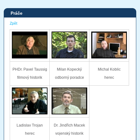
Práče
Zpět
PHDr. Pavel Taussig
Milan Kopecký
Michal Koblic
filmový historik
odborný poradce
herec
Ladislav Trojan
Dr. Jindřich Macek
herec
vojenský historik