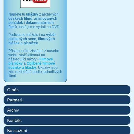
Najdete tu
ukázky
z archivních
českých filmů
,
animovaných
pohádek
i
dokumentárních
filmů
, které jsme vydali na DVD.
Podívat se můžete i na
výběr
oblíbených scén
,
filmových
hlášek
a
písniček
.
Přístup k nim získáte i z našeho
webu, stačí kliknout na
následující názvy -
Filmové
písničky
a
Oblíbené filmové
scénky a hlášky
. Ukázky jsou
zde roztříděné podle jednotlivých
filmů.
O nás
Partneři
Archiv
Kontakt
Ke stažení