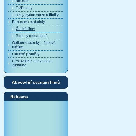
pro děti
DVD sady
cizojazyčné verze a titulky
Bonusové materiály
České filmy
Bonusy dokumentů
Oblíbené scénky a filmové
hlášky
Filmové písničky
Cestovatelé Hanzelka a
Zikmund
Abecední seznam filmů
Reklama