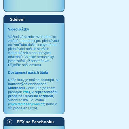
Sdělení
Videoukázky
Vážení zákazníci, vzhledem ke
změně podmínek pro přehrávání
na YouTubu došlo k chybnému
přehrávání našich starších
videoukázek a bonusových
materiálů. Vzniklé nedostatky
jsme začali již odstraňovat.
Přijměte naši omluvu.
Dostupnost našich titulů
Naše tituly je možné zakoupit i
v
kamenných obchodech
Multilandu
v celé ČR (seznam
prodejen
zde
),
v reprezentační
prodejně Českého rozhlasu
,
Vinohradská 12, Praha 1
(
www.radioservis-as.cz
) nebo v
síti prodejen Luxor.
FEX na Facebooku