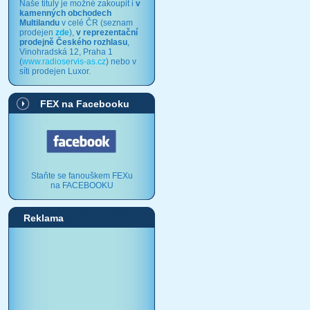
Naše tituly je možné zakoupit i
v
kamenných obchodech
Multilandu
v celé ČR (seznam
prodejen
zde
),
v reprezentační
prodejně Českého rozhlasu
,
Vinohradská 12, Praha 1
(
www.radioservis-as.cz
) nebo v
síti prodejen Luxor.
FEX na Facebooku
Staňte se fanouškem FEXu
na FACEBOOKU
Reklama