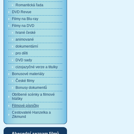
Romantická řada
DVD Revue
Filmy na Blu-ray
Filmy na DVD
hrané české
animované
dokumentární
pro děti
DVD sady
cizojazyčné verze a titulky
Bonusové materiály
České filmy
Bonusy dokumentů
Oblíbené scénky a filmové
hlášky
Filmové písničky
Cestovatelé Hanzelka a
Zikmund
Abecední seznam filmů