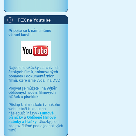
FEX na Youtube
Připojte se k nám, máme
vlastní kanál!
Najdete tu
ukázky
z archivních
českých filmů
,
animovaných
pohádek
i
dokumentárních
filmů
, které jsme vydali na DVD.
Podívat se můžete i na
výběr
oblíbených scén
,
filmových
hlášek
a
písniček
.
Přístup k nim získáte i z našeho
webu, stačí kliknout na
následující názvy -
Filmové
písničky
a
Oblíbené filmové
scénky a hlášky
. Ukázky jsou
zde roztříděné podle jednotlivých
filmů.