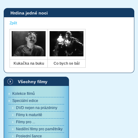
Hrdina jedné noci
Zpět
Kukačka na buku
Co bych se bál
Všechny filmy
Kolekce filmů
Speciální edice
DVD nejen na prázdniny
Filmy k maturitě
Filmy pro ...
Nedělní filmy pro pamětníky
Poslední šance