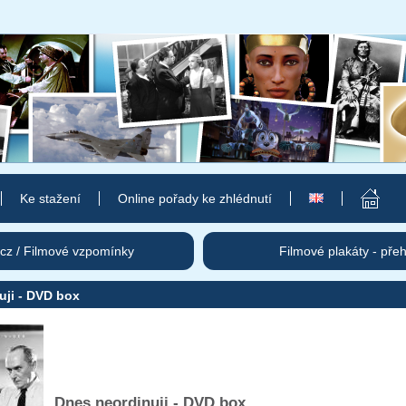
Ke stažení
Online pořady ke zhlédnutí
cz / Filmové vzpomínky
Filmové plakáty - pře
uji - DVD box
Dnes neordinuji - DVD box