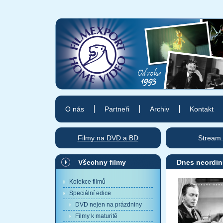
O nás
Partneři
Archiv
Kontakt
Filmy na DVD a BD
Stream.
Všechny filmy
Dnes neordin
Kolekce filmů
Speciální edice
DVD nejen na prázdniny
Filmy k maturitě