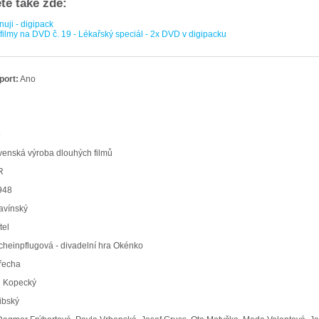
ete také zde:
uji - digipack
ilmy na DVD č. 19 - Lékařský speciál - 2x DVD v digipacku
port:
Ano
8
enská výroba dlouhých filmů
R
948
avínský
tel
heinpflugová - divadelní hra Okénko
řecha
 Kopecký
ibský