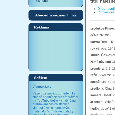
titul nalezn
Zikmund
Dnes neordin
Romantické f
Abecední seznam filmů
Reklama
produkce Filmex
délka:
92 min.
barva:
černobílý
rok výroby:
194
studio:
Českoslov
země původu:
Č
premiéra:
5. 3. 1
režie:
Vladimír Sl
Sdělení
scénář:
Jan Gers
Videoukázky
předloha:
Olga Sc
Vážení zákazníci, vzhledem ke
kamera:
Josef St
změně podmínek pro přehrávání
na YouTubu došlo k chybnému
architekt:
Štěpán
přehrávání našich starších
videoukázek a bonusových
hudba:
Josef Stel
materiálů. Vzniklé nedostatky