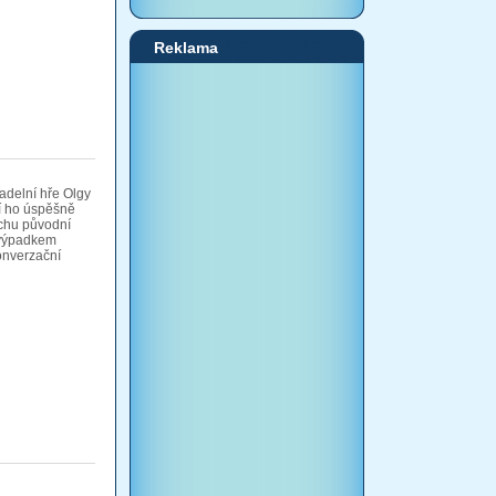
Reklama
vadelní hře Olgy
í ho úspěšně
uchu původní
 výpadkem
onverzační