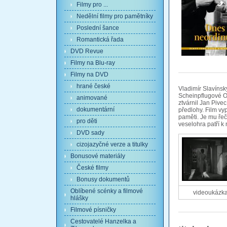
Filmy pro ...
Nedělní filmy pro pamětníky
Poslední šance
Romantická řada
DVD Revue
Filmy na Blu-ray
Filmy na DVD
hrané české
Vladimír Slavínský
Scheinpflugové O
animované
ztvárnil Jan Pive
dokumentární
předlohy. Film vy
paměti. Je mu řeč
pro děti
veselohra patří k
DVD sady
cizojazyčné verze a titulky
Bonusové materiály
České filmy
Bonusy dokumentů
Oblíbené scénky a filmové
videoukázk
hlášky
Filmové písničky
Cestovatelé Hanzelka a