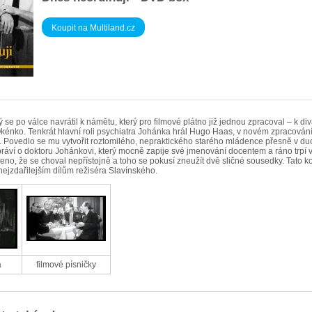
Koupit na Multiland.cz
 se po válce navrátil k námětu, který pro filmové plátno již jednou zpracoval – k di
kénko. Tenkrát hlavní roli psychiatra Johánka hrál Hugo Haas, v novém zpracován
c. Povedlo se mu vytvořit roztomilého, nepraktického starého mládence přesně v d
práví o doktoru Johánkovi, který mocně zapije své jmenování docentem a ráno trpí
eno, že se choval nepřístojně a toho se pokusí zneužít dvě sličné sousedky. Tato k
 nejzdařilejším dílům režiséra Slavínského.
a
filmové písničky