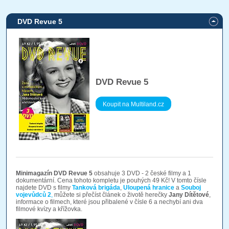
DVD Revue 5
DVD Revue 5
Koupit na Multiland.cz
Minimagazín DVD Revue 5
obsahuje 3 DVD - 2 české filmy a 1
dokumentární. Cena tohoto kompletu je pouhých 49 Kč! V tomto čísle
najdete DVD s filmy
Tanková brigáda
,
Uloupená hranice
a
Souboj
vojevůdců 2
,
můžete si přečíst článek o životě herečky
Jany Dítětové
,
informace o filmech, které jsou přibalené v čísle 6 a nechybí ani dva
filmové kvízy a křížovka.