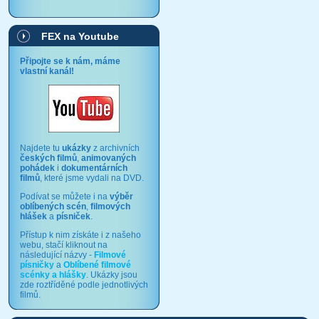
FEX na Youtube
Připojte se k nám, máme
vlastní kanál!
Najdete tu
ukázky
z archivních
českých filmů
,
animovaných
pohádek
i
dokumentárních
filmů
, které jsme vydali na DVD.
Podívat se můžete i na
výběr
oblíbených scén
,
filmových
hlášek
a
písniček
.
Přístup k nim získáte i z našeho
webu, stačí kliknout na
následující názvy -
Filmové
písničky
a
Oblíbené filmové
scénky a hlášky
. Ukázky jsou
zde roztříděné podle jednotlivých
filmů.