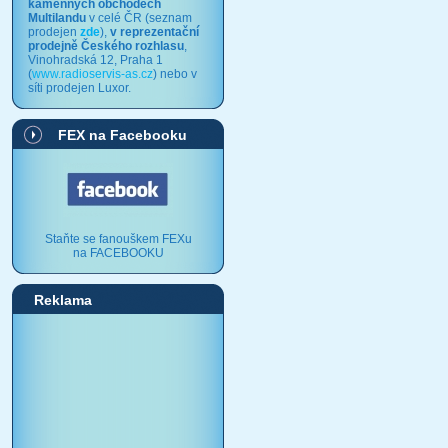
kamenných obchodech
Multilandu
v celé ČR (seznam
prodejen
zde
),
v reprezentační
prodejně Českého rozhlasu
,
Vinohradská 12, Praha 1
(
www.radioservis-as.cz
) nebo v
síti prodejen Luxor.
FEX na Facebooku
Staňte se fanouškem FEXu
na FACEBOOKU
Reklama