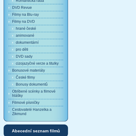
Romantická řada
DVD Revue
Filmy na Blu-ray
Filmy na DVD
hrané české
animované
dokumentární
pro děti
DVD sady
cizojazyčné verze a titulky
Bonusové materiály
České filmy
Bonusy dokumentů
Oblíbené scénky a filmové
hlášky
Filmové písničky
Cestovatelé Hanzelka a
Zikmund
Abecední seznam filmů