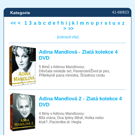
Kategorie
41-68/823
<<
<
1
3
a
b
c
d
e
f
h
i
j
k
l
m
n
o
p
r
s
t
u
v
z
>
>>
[zobrazit vše]
Adina Mandlová - Zlatá kolekce 4
DVD
5 filmů s Adinou Mandlovou:
Děvčata nedejte se!, Panenství/Život je pes,
Přítelkyně pana ministra, Šťastnou cestu
Adina Mandlová 2 - Zlatá kolekce 4
DVD
4 filmy s Adinou Mandlovou:
Bílá vrána, Dva týdny štěstí, Holka nebo
kluk?, Pacientka dr. Hegla