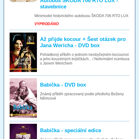
Autobus ŠKODA 706 RTO LUX -
stavebnice
Minimodel historického autobusu ŠKODA 706 RTO LUX
VYPRODÁNO
Až přijde kocour + Šest otázek pro
Jana Wericha - DVD box
Pohádkový příběh o jednom neobyčejném kocourovi
a jeho kouzelných brýličkách... / Neformální rozmluva
s Janem Werichem
Babička - DVD box
Známý příběh zpracovaný podle předlohy Boženy
Němcové
Babička - speciální edice