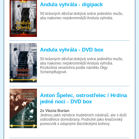
Andula vyhrála - digipack
50 krásných děvčat dobývá srdce jediného muže,
aby nakonec nejskromnější Andula vyhrála.
Andula vyhrála - DVD box
50 krásných děvčat dobývá srdce jediného muže,
aby nakonec nejskromnější Andula vyhrála.
Rozkošná veselohra podle námětu Olgy
Scheinpflugové.
Anton Špelec, ostrostřelec / Hrdina
jedné noci - DVD box
2x Vlasta Burian
Jednou jako výrobce hudebních nástrojů, ale s duší
ostrostřelce domobrany. Podruhé jako krejčovský
pomocník s údajnými šlechtickými kořeny.