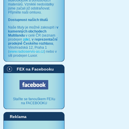
videoukázek a bonusových
materiálů. Vzniklé nedostatky
jsme začali již odstraňovat.
Přijměte naši omluvu.
Dostupnost našich titulů
Naše tituly je možné zakoupit i
v
kamenných obchodech
Multilandu
v celé ČR (seznam
prodejen
zde
),
v reprezentační
prodejně Českého rozhlasu
,
Vinohradská 12, Praha 1
(
www.radioservis-as.cz
) nebo v
síti prodejen Luxor.
FEX na Facebooku
Staňte se fanouškem FEXu
na FACEBOOKU
Reklama