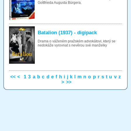
Gottfrieda Augusta Bürgera.
Batalion (1937) - digipack
Drama o váženém pražském advokátovi, který se
nedokáže vyrovnat s nevěrou své manželky
<<
<
1
3
a
b
c
d
e
f
h
i
j
k
l
m
n
o
p
r
s
t
u
v
z
>
>>