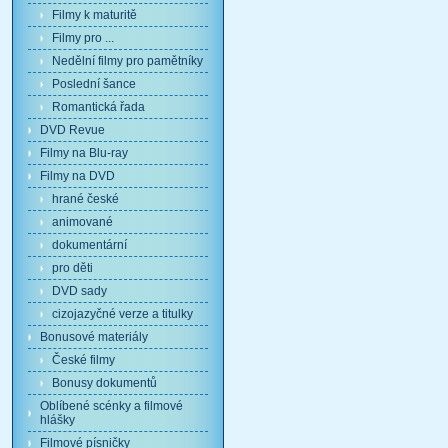
Filmy k maturitě
Filmy pro ...
Nedělní filmy pro pamětníky
Poslední šance
Romantická řada
DVD Revue
Filmy na Blu-ray
Filmy na DVD
hrané české
animované
dokumentární
pro děti
DVD sady
cizojazyčné verze a titulky
Bonusové materiály
České filmy
Bonusy dokumentů
Oblíbené scénky a filmové
hlášky
Filmové písničky