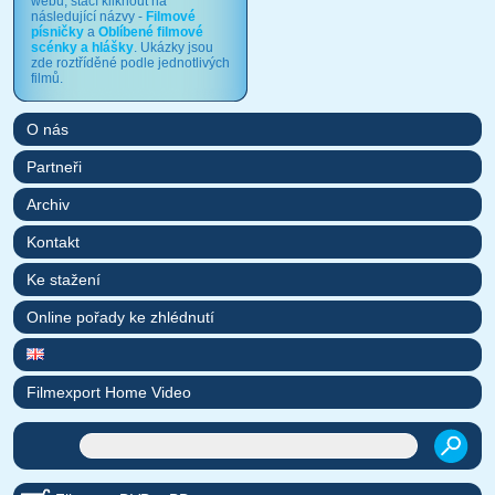
webu, stačí kliknout na
následující názvy -
Filmové
písničky
a
Oblíbené filmové
scénky a hlášky
. Ukázky jsou
zde roztříděné podle jednotlivých
filmů.
O nás
Partneři
Archiv
Kontakt
Ke stažení
Online pořady ke zhlédnutí
Filmexport Home Video