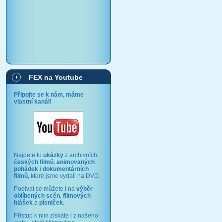
FEX na Youtube
Připojte se k nám, máme
vlastní kanál!
Najdete tu
ukázky
z archivních
českých filmů
,
animovaných
pohádek
i
dokumentárních
filmů
, které jsme vydali na DVD.
Podívat se můžete i na
výběr
oblíbených scén
,
filmových
hlášek
a
písniček
.
Přístup k nim získáte i z našeho