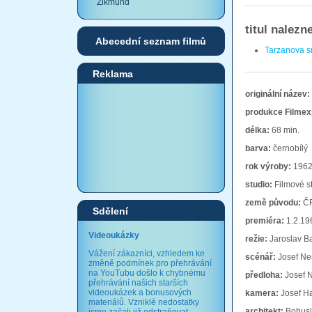
Zikmund
titul nalezn
Abecední seznam filmů
Tarzanova s
Reklama
originální název:
produkce Filmex
délka:
68 min.
barva:
černobílý
rok výroby:
196
studio:
Filmové s
země původu:
Č
Sdělení
premiéra:
1.2.19
Videoukázky
režie:
Jaroslav Ba
Vážení zákazníci, vzhledem ke
scénář:
Josef Nes
změně podmínek pro přehrávání
na YouTubu došlo k chybnému
předloha:
Josef N
přehrávání našich starších
videoukázek a bonusových
kamera:
Josef H
materiálů. Vzniklé nedostatky
architekt:
Bohusl