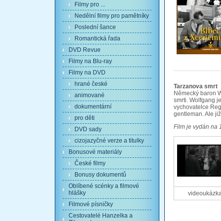
Filmy pro ...
Nedělní filmy pro pamětníky
Poslední šance
Romantická řada
DVD Revue
Filmy na Blu-ray
Filmy na DVD
hrané české
Tarzanova smrt
Německý baron Wol
animované
smrti. Wolfgang j
dokumentární
vychovatelce Reg
gentleman. Ale ji
pro děti
Film je vydán na 
DVD sady
cizojazyčné verze a titulky
Bonusové materiály
České filmy
Bonusy dokumentů
Oblíbené scénky a filmové
hlášky
videoukázk
Filmové písničky
Cestovatelé Hanzelka a