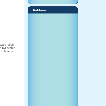
Reklama
va o jejich
o byl svěřen
a uhlazený