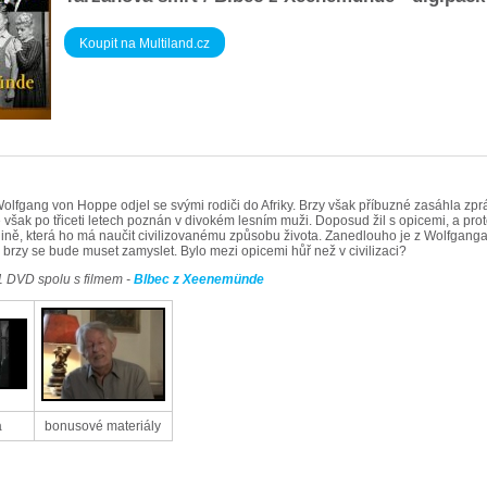
Koupit na Multiland.cz
fgang von Hoppe odjel se svými rodiči do Afriky. Brzy však příbuzné zasáhla zprá
e však po třiceti letech poznán v divokém lesním muži. Doposud žil s opicemi, a prot
ině, která ho má naučit civilizovanému způsobu života. Zanedlouho je z Wolfgang
ž brzy se bude muset zamyslet. Bylo mezi opicemi hůř než v civilizaci?
1 DVD spolu s filmem -
Blbec z Xeenemünde
a
bonusové materiály