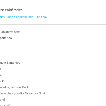
ete také zde:
mrt / Blbec z Xeenemünde - DVD box
Tarzanova smrt
port:
Ano
2
tudio Barrandov
R
63
lík
vadba, Jaroslav Balík
esvadba - povídka Tarzanova Smrt
anuš
av Kulič