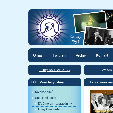
O nás
Partneři
Archiv
Kontakt
Filmy na DVD a BD
Stream.
Všechny filmy
Tarzanova sm
Kolekce filmů
Speciální edice
DVD nejen na prázdniny
Filmy k maturitě