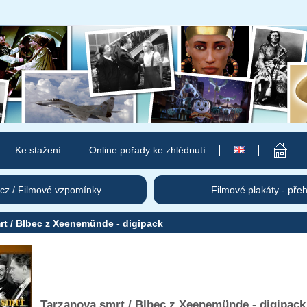
Ke stažení
Online pořady ke zhlédnutí
cz / Filmové vzpomínky
Filmové plakáty - pře
rt / Blbec z Xeenemünde - digipack
Tarzanova smrt / Blbec z Xeenemünde - digipack