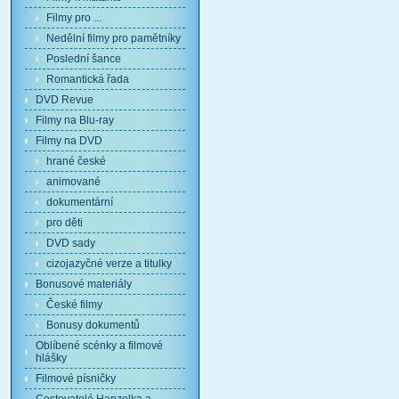
Filmy pro ...
Nedělní filmy pro pamětníky
Poslední šance
Romantická řada
DVD Revue
Filmy na Blu-ray
Filmy na DVD
hrané české
animované
dokumentární
pro děti
DVD sady
cizojazyčné verze a titulky
Bonusové materiály
České filmy
Bonusy dokumentů
Oblíbené scénky a filmové
hlášky
Filmové písničky