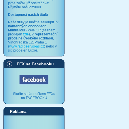
jsme začali již odstraňovat.
Přijměte naši omluvu.
Dostupnost našich titulů
Naše tituly je možné zakoupit i
v
kamenných obchodech
Multilandu
v celé ČR (seznam
prodejen
zde
),
v reprezentační
prodejně Českého rozhlasu
,
Vinohradská 12, Praha 1
(
www.radioservis-as.cz
) nebo v
síti prodejen Luxor.
FEX na Facebooku
Staňte se fanouškem FEXu
na FACEBOOKU
Reklama