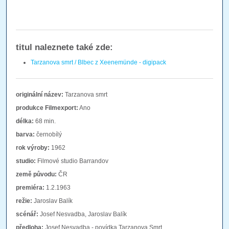
titul naleznete také zde:
Tarzanova smrt / Blbec z Xeenemünde - digipack
originální název:
Tarzanova smrt
produkce Filmexport:
Ano
délka:
68 min.
barva:
černobílý
rok výroby:
1962
studio:
Filmové studio Barrandov
země původu:
ČR
premiéra:
1.2.1963
režie:
Jaroslav Balík
scénář:
Josef Nesvadba, Jaroslav Balík
předloha:
Josef Nesvadba - povídka Tarzanova Smrt