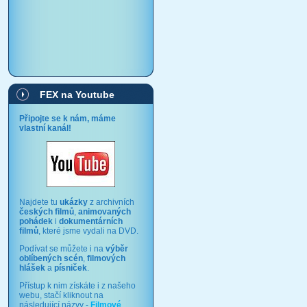
FEX na Youtube
Připojte se k nám, máme
vlastní kanál!
Najdete tu
ukázky
z archivních
českých filmů
,
animovaných
pohádek
i
dokumentárních
filmů
, které jsme vydali na DVD.
Podívat se můžete i na
výběr
oblíbených scén
,
filmových
hlášek
a
písniček
.
Přístup k nim získáte i z našeho
webu, stačí kliknout na
následující názvy -
Filmové