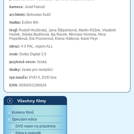
kamera:
Josef Hanuš
architekt:
Bohuslav Kulič
hudba:
Evžen Illín
hrají:
Rudolf Hrušínský, Jana Štěpánková, Martin Růžek, Vlastimil
Hašek, Slávka Budínová, Ilja Racek, Miroslav Homola, Nina
Popelíková, Ela Poznerová, Elena Hálková, Karel Peyr
obraz:
4:3 PAL, region ALL
zvuk:
Dolby Digital 2.0
jazyková verze:
česká
titulky:
české pro neslyšící
typ nosiče:
DVD-5, DVD box
EAN:
8595052296928
Všechny filmy
Kolekce filmů
Speciální edice
DVD nejen na prázdniny
Filmy k maturitě