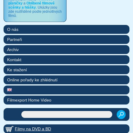
písničky
a
Oblíbené filmové
scénky a hlášky
. Ukázky jsou
zde roztříděné podle jednotlivých
filmů.
O nás
Partneři
Archiv
Kontakt
Ke stažení
Online pořady ke zhlédnutí
Filmexport Home Video
Filmy na DVD a BD