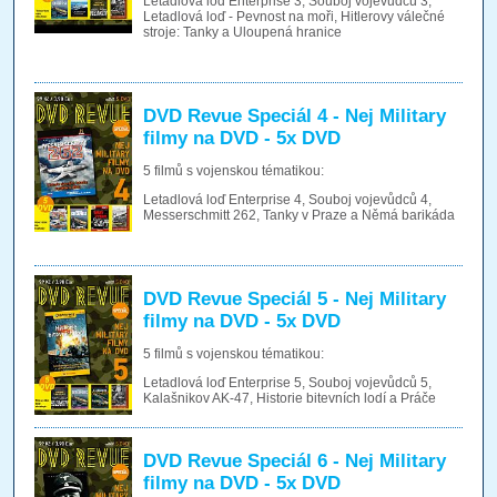
Letadlová loď Enterprise 3, Souboj vojevůdců 3,
Letadlová loď - Pevnost na moři, Hitlerovy válečné
stroje: Tanky a Uloupená hranice
DVD Revue Speciál 4 - Nej Military
filmy na DVD - 5x DVD
5 filmů s vojenskou tématikou:
Letadlová loď Enterprise 4, Souboj vojevůdců 4,
Messerschmitt 262, Tanky v Praze a Němá barikáda
DVD Revue Speciál 5 - Nej Military
filmy na DVD - 5x DVD
5 filmů s vojenskou tématikou:
Letadlová loď Enterprise 5, Souboj vojevůdců 5,
Kalašnikov AK-47, Historie bitevních lodí a Práče
DVD Revue Speciál 6 - Nej Military
filmy na DVD - 5x DVD