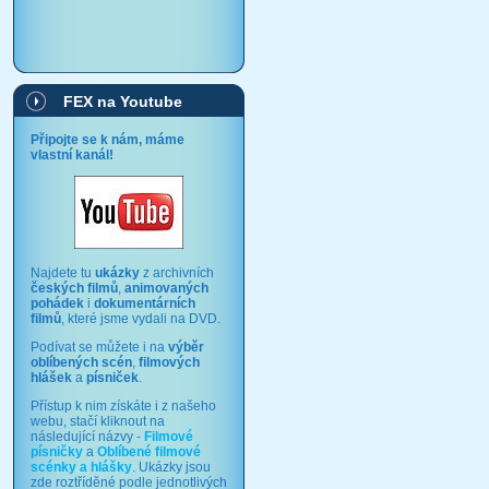
FEX na Youtube
Připojte se k nám, máme
vlastní kanál!
Najdete tu
ukázky
z archivních
českých filmů
,
animovaných
pohádek
i
dokumentárních
filmů
, které jsme vydali na DVD.
Podívat se můžete i na
výběr
oblíbených scén
,
filmových
hlášek
a
písniček
.
Přístup k nim získáte i z našeho
webu, stačí kliknout na
následující názvy -
Filmové
písničky
a
Oblíbené filmové
scénky a hlášky
. Ukázky jsou
zde roztříděné podle jednotlivých