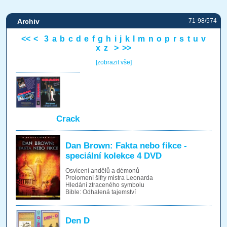
Archiv
71-98/574
<<
<
3
a
b
c
d
e
f
g
h
i
j
k
l
m
n
o
p
r
s
t
u
v
x
z
>
>>
[zobrazit vše]
Crack
Dan Brown: Fakta nebo fikce -
speciální kolekce 4 DVD
Osvícení andělů a démonů
Prolomení šifry mistra Leonarda
Hledání ztraceného symbolu
Bible: Odhalená tajemství
Den D