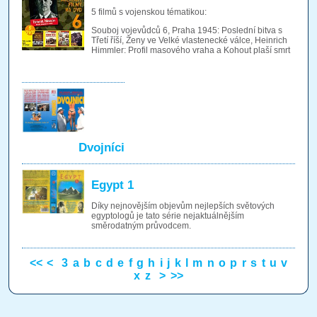
5 filmů s vojenskou tématikou:
Souboj vojevůdců 6, Praha 1945: Poslední bitva s
Třetí říší, Ženy ve Velké vlastenecké válce, Heinrich
Himmler: Profil masového vraha a Kohout plaší smrt
Dvojníci
Egypt 1
Díky nejnovějším objevům nejlepších světových
egyptologů je tato série nejaktuálnějším
směrodatným průvodcem.
<<
<
3
a
b
c
d
e
f
g
h
i
j
k
l
m
n
o
p
r
s
t
u
v
x
z
>
>>