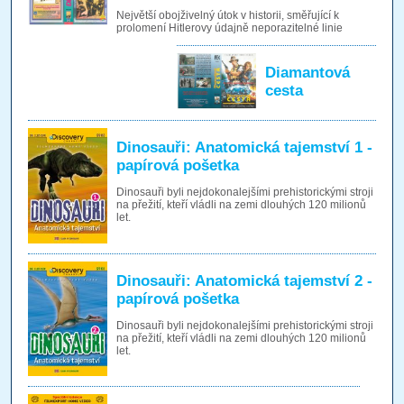
Největší obojživelný útok v historii, směřující k
prolomení Hitlerovy údajně neporazitelné linie
Diamantová
cesta
Dinosauři: Anatomická tajemství 1 -
papírová pošetka
Dinosauři byli nejdokonalejšími prehistorickými stroji
na přežití, kteří vládli na zemi dlouhých 120 milionů
let.
Dinosauři: Anatomická tajemství 2 -
papírová pošetka
Dinosauři byli nejdokonalejšími prehistorickými stroji
na přežití, kteří vládli na zemi dlouhých 120 milionů
let.