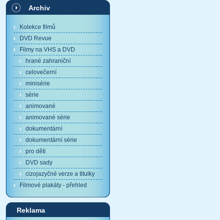
Archiv
Kolekce filmů
DVD Revue
Filmy na VHS a DVD
hrané zahraniční
celovečerní
minisérie
série
animované
animované série
dokumentární
dokumentární série
pro děti
DVD sady
cizojazyčné verze a titulky
Filmové plakáty - přehled
Reklama