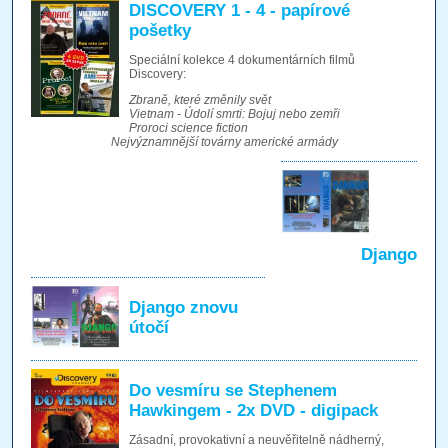
DISCOVERY 1 - 4 - papírové
pošetky
Speciální kolekce 4 dokumentárních filmů
Discovery:
Zbraně, které změnily svět
Vietnam - Údolí smrti: Bojuj nebo zemři
Proroci science fiction
Nejvýznamnější továrny americké armády
Django
Django znovu
útočí
Do vesmíru se Stephenem
Hawkingem - 2x DVD - digipack
Zásadní, provokativní a neuvěřitelně nádherný,