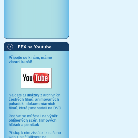
FEX na Youtube
Připojte se k nám, máme
vlastní kanál!
Najdete tu
ukázky
z archivních
českých filmů
,
animovaných
pohádek
i
dokumentárních
filmů
, které jsme vydali na DVD.
Podívat se můžete i na
výběr
oblíbených scén
,
filmových
hlášek
a
písniček
.
Přístup k nim získáte i z našeho
webu, stačí kliknout na