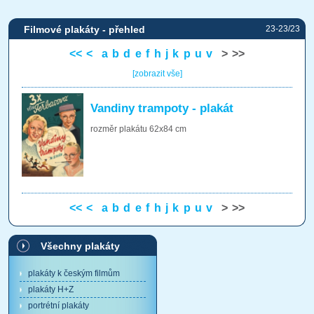
Filmové plakáty - přehled
23-23/23
<<
<
a
b
d
e
f
h
j
k
p
u
v
>
>>
[zobrazit vše]
Vandiny trampoty - plakát
rozměr plakátu 62x84 cm
<<
<
a
b
d
e
f
h
j
k
p
u
v
>
>>
Všechny plakáty
plakáty k českým filmům
plakáty H+Z
portrétní plakáty