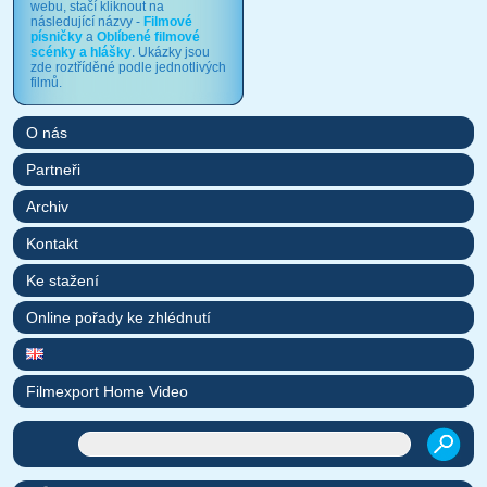
webu, stačí kliknout na
následující názvy -
Filmové
písničky
a
Oblíbené filmové
scénky a hlášky
. Ukázky jsou
zde roztříděné podle jednotlivých
filmů.
O nás
Partneři
Archiv
Kontakt
Ke stažení
Online pořady ke zhlédnutí
Filmexport Home Video