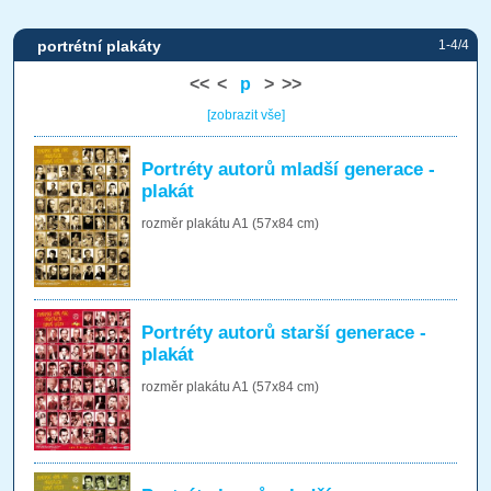
portrétní plakáty
1-4/4
<<
<
p
>
>>
[zobrazit vše]
Portréty autorů mladší generace -
plakát
rozměr plakátu A1 (57x84 cm)
Portréty autorů starší generace -
plakát
rozměr plakátu A1 (57x84 cm)