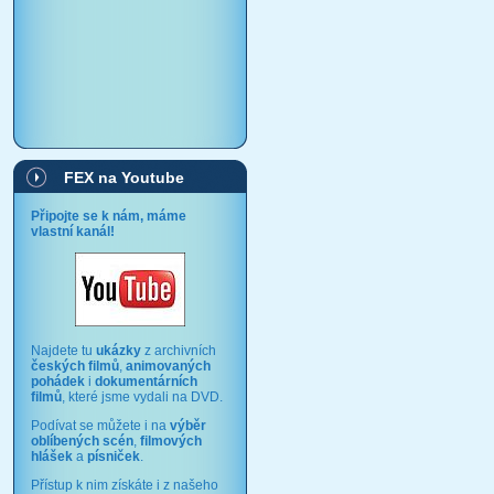
FEX na Youtube
Připojte se k nám, máme
vlastní kanál!
Najdete tu
ukázky
z archivních
českých filmů
,
animovaných
pohádek
i
dokumentárních
filmů
, které jsme vydali na DVD.
Podívat se můžete i na
výběr
oblíbených scén
,
filmových
hlášek
a
písniček
.
Přístup k nim získáte i z našeho