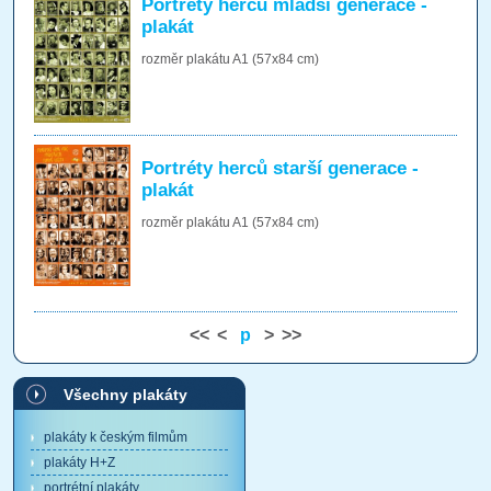
Portréty herců mladší generace -
plakát
rozměr plakátu A1 (57x84 cm)
Portréty herců starší generace -
plakát
rozměr plakátu A1 (57x84 cm)
<<
<
p
>
>>
Všechny plakáty
plakáty k českým filmům
plakáty H+Z
portrétní plakáty