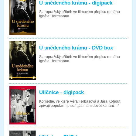
U snědeného krámu - digipack
Staropražský příběh ve filmovém přepisu románu
Ignáta Herrmanna
U snědeného krámu - DVD box
Staropražský příběh ve filmovém přepisu románu
Ignáta Herrmanna
Uličnice - digipack
Komedie, ve které Věra Ferbasová a Jára Kohout
zpívají populární píseň „Já mám devět kanárů…“