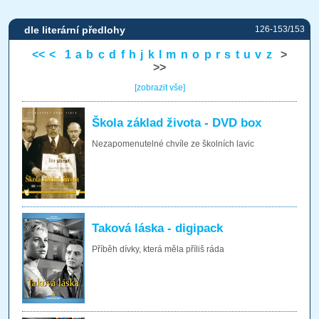
dle literární předlohy
126-153/153
<<
<
1
a
b
c
d
f
h
j
k
l
m
n
o
p
r
s
t
u
v
z
>
>>
[zobrazit vše]
Škola základ života - DVD box
Nezapomenutelné chvíle ze školních lavic
Taková láska - digipack
Příběh dívky, která měla příliš ráda