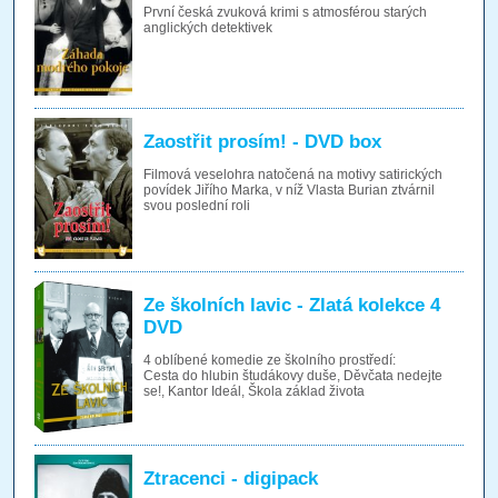
První česká zvuková krimi s atmosférou starých
anglických detektivek
Zaostřit prosím! - DVD box
Filmová veselohra natočená na motivy satirických
povídek Jiřího Marka, v níž Vlasta Burian ztvárnil
svou poslední roli
Ze školních lavic - Zlatá kolekce 4
DVD
4 oblíbené komedie ze školního prostředí:
Cesta do hlubin študákovy duše, Děvčata nedejte
se!, Kantor Ideál, Škola základ života
Ztracenci - digipack