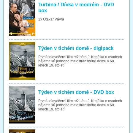
Turbina / Dívka v modrém - DVD
box
2x Otakar Vávra
Týden v tichém domě - digipack
První celovečerní film režiséra J. Krejčíka o osudech
nájemníků jednoho malostranského domu v 60.
letech 19. století
Týden v tichém domě - DVD box
První celovečerní film režiséra J. Krejčíka o osudech
nájemníků jednoho malostranského domu v 60.
letech 19. století