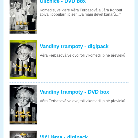
Uličnice - DVD box
Komedie, ve které Věra Ferbasová a Jára Kohout
zpívají populární píseň „Já mám devět kanárů…“
Vandiny trampoty - digipack
Věra Ferbasová ve dvojroli v komedii plné převleků
Vandiny trampoty - DVD box
Věra Ferbasová ve dvojroli v komedii plné převleků
Vlčí jáma - digipack