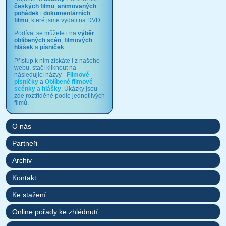
českých filmů
,
animovaných
pohádek
i
dokumentárních
filmů
, které jsme vydali na DVD.
Podívat se můžete i na
výběr
oblíbených scén
,
filmových
hlášek
a
písniček
.
Přístup k nim získáte i z našeho
webu, stačí kliknout na
následující názvy -
Filmové
písničky
a
Oblíbené filmové
scénky a hlášky
. Ukázky jsou
zde roztříděné podle jednotlivých
filmů.
O nás
Partneři
Archiv
Kontakt
Ke stažení
Online pořady ke zhlédnutí