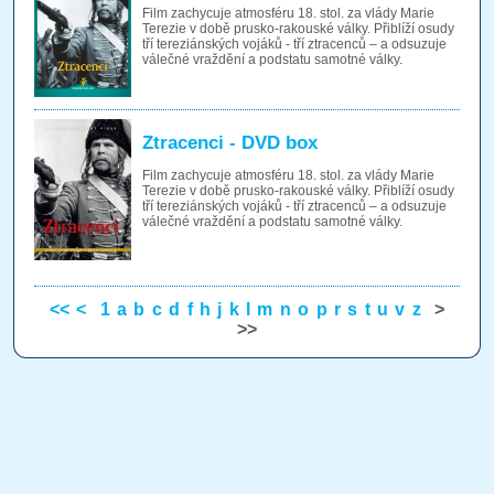
Film zachycuje atmosféru 18. stol. za vlády Marie
Terezie v době prusko-rakouské války. Přiblíží osudy
tří tereziánských vojáků - tří ztracenců – a odsuzuje
válečné vraždění a podstatu samotné války.
Ztracenci - DVD box
Film zachycuje atmosféru 18. stol. za vlády Marie
Terezie v době prusko-rakouské války. Přiblíží osudy
tří tereziánských vojáků - tří ztracenců – a odsuzuje
válečné vraždění a podstatu samotné války.
<<
<
1
a
b
c
d
f
h
j
k
l
m
n
o
p
r
s
t
u
v
z
>
>>